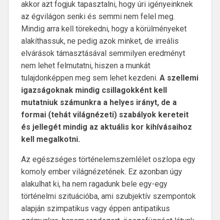
akkor azt fogjuk tapasztalni, hogy úri igényeinknek
az égvilágon senki és semmi nem felel meg.
Mindig arra kell törekedni, hogy a körülményeket
alakíthassuk, ne pedig azok minket, de irreális
elvárások támasztásával semmilyen eredményt
nem lehet felmutatni, hiszen a munkát
tulajdonképpen meg sem lehet kezdeni.
A szellemi
igazságoknak mindig csillagokként kell
mutatniuk számunkra a helyes irányt, de a
formai (tehát világnézeti) szabályok kereteit
és jellegét mindig az aktuális kor kihívásaihoz
kell megalkotni.
Az egészséges történelemszemlélet oszlopa egy
komoly ember világnézetének. Ez azonban úgy
alakulhat ki, ha nem ragadunk bele egy-egy
történelmi szituációba, ami szubjektív szempontok
alapján szimpatikus vagy éppen antipatikus