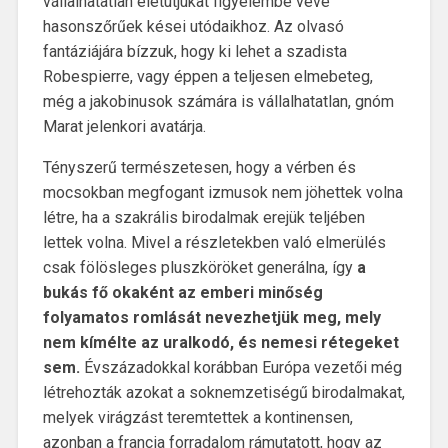
vállalhatatlan életútjukat figyelembe véve
hasonszőrűek kései utódaikhoz. Az olvasó
fantáziájára bízzuk, hogy ki lehet a szadista
Robespierre, vagy éppen a teljesen elmebeteg,
még a jakobinusok számára is vállalhatatlan, gnóm
Marat jelenkori avatárja.
Tényszerű természetesen, hogy a vérben és
mocsokban megfogant izmusok nem jöhettek volna
létre, ha a szakrális birodalmak erejük teljében
lettek volna. Mivel a részletekben való elmerülés
csak fölösleges pluszköröket generálna, így
a
bukás fő okaként az emberi minőség
folyamatos romlását nevezhetjük meg, mely
nem kímélte az uralkodó, és nemesi rétegeket
sem.
Évszázadokkal korábban Európa vezetői még
létrehozták azokat a soknemzetiségű birodalmakat,
melyek virágzást teremtettek a kontinensen,
azonban a francia forradalom rámutatott, hogy az