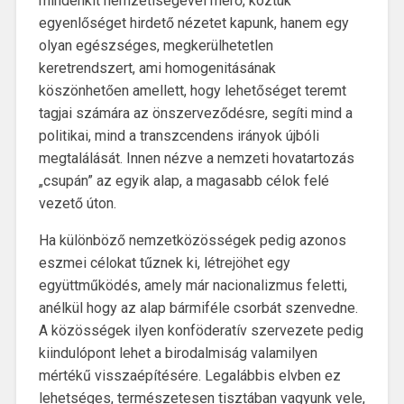
mindenkit nemzetiségével mérő, köztük
egyenlőséget hirdető nézetet kapunk, hanem egy
olyan egészséges, megkerülhetetlen
keretrendszert, ami homogenitásának
köszönhetően amellett, hogy lehetőséget teremt
tagjai számára az önszerveződésre, segíti mind a
politikai, mind a transzcendens irányok újbóli
megtalálását. Innen nézve a nemzeti hovatartozás
„csupán” az egyik alap, a magasabb célok felé
vezető úton.
Ha különböző nemzetközösségek pedig azonos
eszmei célokat tűznek ki, létrejöhet egy
együttműködés, amely már nacionalizmus feletti,
anélkül hogy az alap bármiféle csorbát szenvedne.
A közösségek ilyen konföderatív szervezete pedig
kiindulópont lehet a birodalmiság valamilyen
mértékű visszaépítésére. Legalábbis elvben ez
lehetséges, természetesen tisztában vagyunk vele,