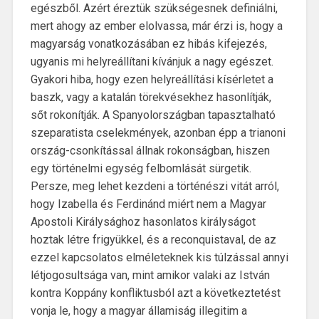
egészből. Azért éreztük szükségesnek definiálni,
mert ahogy az ember elolvassa, már érzi is, hogy a
magyarság vonatkozásában ez hibás kifejezés,
ugyanis mi helyreállítani kívánjuk a nagy egészet.
Gyakori hiba, hogy ezen helyreállítási kísérletet a
baszk, vagy a katalán törekvésekhez hasonlítják,
sőt rokonítják. A Spanyolországban tapasztalható
szeparatista cselekmények, azonban épp a trianoni
ország-csonkítással állnak rokonságban, hiszen
egy történelmi egység felbomlását sürgetik.
Persze, meg lehet kezdeni a történészi vitát arról,
hogy Izabella és Ferdinánd miért nem a Magyar
Apostoli Királysághoz hasonlatos királyságot
hoztak létre frigyükkel, és a reconquistaval, de az
ezzel kapcsolatos elméleteknek kis túlzással annyi
létjogosultsága van, mint amikor valaki az István
kontra Koppány konfliktusból azt a következtetést
vonja le, hogy a magyar államiság illegitim a