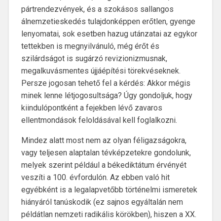
pártrendezvények, és a szokásos sallangos
álnemzetieskedés tulajdonképpen erőtlen, gyenge
lenyomatai, sok esetben hazug utánzatai az egykor
tettekben is megnyilvánuló, még érőt és
szilárdságot is sugárzó revizionizmusnak,
megalkuvásmentes újjáépítési törekvéseknek.
Persze jogosan tehető fel a kérdés: Akkor mégis
minek lenne létjogosultsága? Úgy gondoljuk, hogy
kiindulópontként a fejekben lévő zavaros
ellentmondások feloldásával kell foglalkozni.
Mindez alatt most nem az olyan féligazságokra,
vagy teljesen alaptalan tévképzetekre gondolunk,
melyek szerint például a békediktátum érvényét
veszíti a 100. évfordulón. Az ebben való hit
egyébként is a legalapvetőbb történelmi ismeretek
hiányáról tanúskodik (ez sajnos egyáltalán nem
példátlan nemzeti radikális körökben), hiszen a XX.