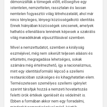
démonizálták a tömegek előtt, elősegítve egy
istentelen, nemzettelen, rassztalan és lassan
nemtelen fogyasztói világ létrehozatalát, ahol már
nincs tényleges, lényegi közösségalkotó identitás.
Ennek hiányában közösségek sincsenek, amelyek
hathatós ellenállásra lennének képesek a szakrális
világ maradékának elpusztításával szemben.
Mivel a nemzettudatot, szemben a királyság
eszméjével, még nem sikerült teljesen aláásni és
eltüntetni, megragadása lehetséges, sokak
számára még értelmezhető, így a nacionalizmus,
mint egy identitásformáló lépcső a szellemi
restaurációban szükséges és kihagyhatatlan elem.
Természetesen személyes szellemi igénylet
szerint társítjuk hozzá a nemzeti hovatartozás
feletti örök értékek igenlését és védelmét is.
Ebben a formában akkor nem egy forradalmi,