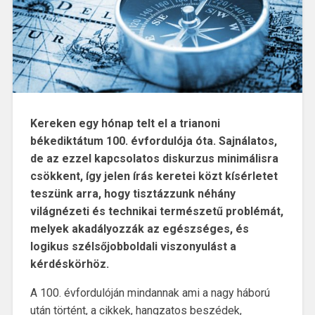
Kereken egy hónap telt el a trianoni
békediktátum 100. évfordulója óta. Sajnálatos,
de az ezzel kapcsolatos diskurzus minimálisra
csökkent, így jelen írás keretei közt kísérletet
teszünk arra, hogy tisztázzunk néhány
világnézeti és technikai természetű problémát,
melyek akadályozzák az egészséges, és
logikus szélsőjobboldali viszonyulást a
kérdéskörhöz.
A 100. évfordulóján mindannak ami a nagy háború
után történt, a cikkek, hangzatos beszédek,