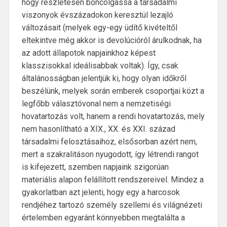
hogy részletesen boncolgassa a társadalmi
viszonyok évszázadokon keresztül lezajló
változásait (melyek egy-egy üdítő kivételtől
eltekintve még akkor is devolúcióról árulkodnak, ha
az adott állapotok napjainkhoz képest
klasszisokkal ideálisabbak voltak). Így, csak
általánosságban jelentjük ki, hogy olyan időkről
beszélünk, melyek során emberek csoportjai közt a
legfőbb választóvonal nem a nemzetiségi
hovatartozás volt, hanem a rendi hovatartozás, mely
nem hasonlítható a XIX., XX. és XXI. század
társadalmi felosztásaihoz, elsősorban azért nem,
mert a szakralitáson nyugodott, így létrendi rangot
is kifejezett, szemben napjaink szigorúan
materiális alapon felállított rendszereivel. Mindez a
gyakorlatban azt jelenti, hogy egy a harcosok
rendjéhez tartozó személy szellemi és világnézeti
értelemben egyaránt könnyebben megtalálta a