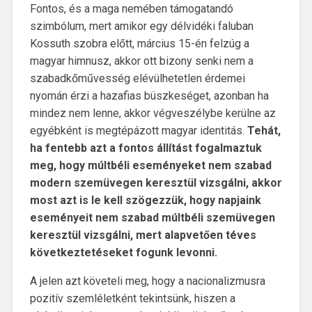
Fontos, és a maga nemében támogatandó
szimbólum, mert amikor egy délvidéki faluban
Kossuth szobra előtt, március 15-én felzúg a
magyar himnusz, akkor ott bizony senki nem a
szabadkőművesség elévülhetetlen érdemei
nyomán érzi a hazafias büszkeséget, azonban ha
mindez nem lenne, akkor végveszélybe kerülne az
egyébként is megtépázott magyar identitás.
Tehát,
ha fentebb azt a fontos állítást fogalmaztuk
meg, hogy múltbéli eseményeket nem szabad
modern szemüvegen keresztül vizsgálni, akkor
most azt is le kell szögezzük, hogy napjaink
eseményeit nem szabad múltbéli szemüvegen
keresztül vizsgálni, mert alapvetően téves
következtetéseket fogunk levonni.
A jelen azt követeli meg, hogy a nacionalizmusra
pozitív szemléletként tekintsünk, hiszen a