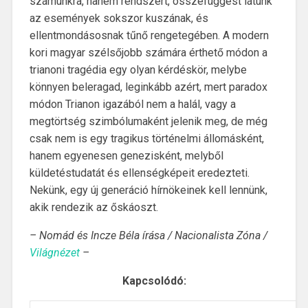
számunkra, hanem rendszert, összefüggést látunk
az események sokszor kuszának, és
ellentmondásosnak tűnő rengetegében. A modern
kori magyar szélsőjobb számára érthető módon a
trianoni tragédia egy olyan kérdéskör, melybe
könnyen beleragad, leginkább azért, mert paradox
módon Trianon igazából nem a halál, vagy a
megtörtség szimbólumaként jelenik meg, de még
csak nem is egy tragikus történelmi állomásként,
hanem egyenesen genezisként, melyből
küldetéstudatát és ellenségképeit eredezteti.
Nekünk, egy új generáció hírnökeinek kell lennünk,
akik rendezik az őskáoszt.
– Nomád és Incze Béla írása / Nacionalista Zóna /
Világnézet
–
Kapcsolódó: