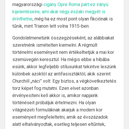
magyarországi
cigány Opre Roma párt ez irányú
kijelentéseire, ami akár négy északi megyét is
érinthetne
, még ha ez most pont olyan fikciónak is
tűnik, mint Trianon lett volna 1915-ben.
Gondolatmenetünk összegzéseként, az alábbiakat
szeretnénk ismételten kiemelni: A régmúlt
történelmi eseményeit nem értékelhetjük a mai kor
szemüvegén keresztül. Ha mégis ebbe a hibába
esünk, akkor legfeljebb stílusunkat tekintve leszünk
különbek azoktól az antifasisztáktól, akik szerint
Churchill „náci” volt. Egy biztos, a végkövetkeztetés
torz képet fog mutatni. Ezen elvet azonban
érvényesíteni kell akkor is, amikor napjaink
történéseit próbáljuk értelmezni. Ha olyan
világnézeti formuláknak akarjuk a modern kor
eseményeit megfeleltetni, amik az évszázadok
alatt elhalványodtak, esetleg teljesen eltűntek,