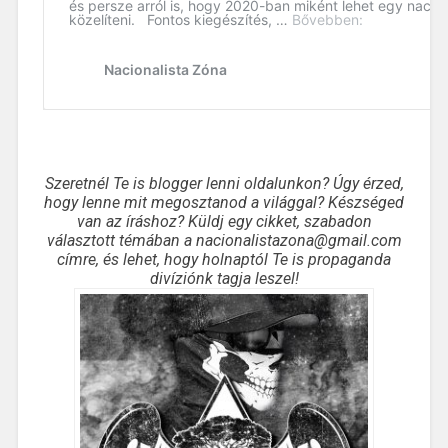
Szeretnél Te is blogger lenni oldalunkon? Úgy érzed,
hogy lenne mit megosztanod a világgal? Készséged
van az íráshoz? Küldj egy cikket, szabadon
választott témában a nacionalistazona@gmail.com
címre, és lehet, hogy holnaptól Te is propaganda
divíziónk tagja leszel!