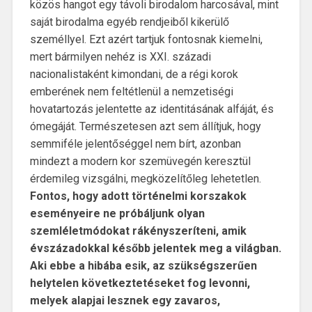
közös hangot egy távoli birodalom harcosával, mint
saját birodalma egyéb rendjeiből kikerülő
személlyel. Ezt azért tartjuk fontosnak kiemelni,
mert bármilyen nehéz is XXI. századi
nacionalistaként kimondani, de a régi korok
emberének nem feltétlenül a nemzetiségi
hovatartozás jelentette az identitásának alfáját, és
ómegáját. Természetesen azt sem állítjuk, hogy
semmiféle jelentőséggel nem bírt, azonban
mindezt a modern kor szemüvegén keresztül
érdemileg vizsgálni, megközelítőleg lehetetlen.
Fontos, hogy adott történelmi korszakok
eseményeire ne próbáljunk olyan
szemléletmódokat rákényszeríteni, amik
évszázadokkal később jelentek meg a világban.
Aki ebbe a hibába esik, az szükségszerűen
helytelen következtetéseket fog levonni,
melyek alapjai lesznek egy zavaros,