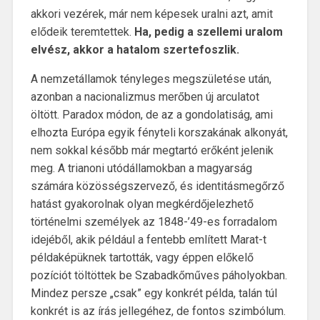
akkori vezérek, már nem képesek uralni azt, amit
elődeik teremtettek.
Ha, pedig a szellemi uralom
elvész, akkor a hatalom szertefoszlik.
A nemzetállamok tényleges megszületése után,
azonban a nacionalizmus merőben új arculatot
öltött. Paradox módon, de az a gondolatiság, ami
elhozta Európa egyik fényteli korszakának alkonyát,
nem sokkal később már megtartó erőként jelenik
meg. A trianoni utódállamokban a magyarság
számára közösségszervező, és identitásmegőrző
hatást gyakorolnak olyan megkérdőjelezhető
történelmi személyek az 1848-’49-es forradalom
idejéből, akik például a fentebb említett Marat-t
példaképüknek tartották, vagy éppen előkelő
pozíciót töltöttek be Szabadkőműves páholyokban.
Mindez persze „csak” egy konkrét példa, talán túl
konkrét is az írás jellegéhez, de fontos szimbólum.