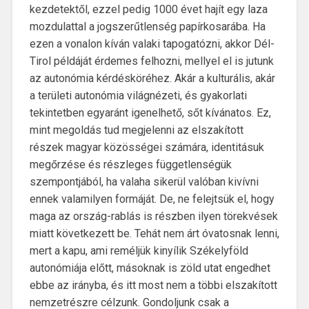
kezdetektől, ezzel pedig 1000 évet hajít egy laza
mozdulattal a jogszerűtlenség papírkosarába. Ha
ezen a vonalon kíván valaki tapogatózni, akkor Dél-
Tirol példáját érdemes felhozni, mellyel el is jutunk
az autonómia kérdésköréhez. Akár a kulturális, akár
a területi autonómia világnézeti, és gyakorlati
tekintetben egyaránt igenelhető, sőt kívánatos. Ez,
mint megoldás tud megjelenni az elszakított
részek magyar közösségei számára, identitásuk
megőrzése és részleges függetlenségük
szempontjából, ha valaha sikerül valóban kivívni
ennek valamilyen formáját. De, ne felejtsük el, hogy
maga az ország-rablás is részben ilyen törekvések
miatt következett be. Tehát nem árt óvatosnak lenni,
mert a kapu, ami reméljük kinyílik Székelyföld
autonómiája előtt, másoknak is zöld utat engedhet
ebbe az irányba, és itt most nem a többi elszakított
nemzetrészre célzunk. Gondoljunk csak a