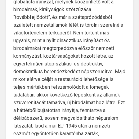
globalista irányzat, melynek köszönhető volt a
birodalmak, királyságok szétzúzása
“továbbfejlődött”, és már a szétaprózódásból
született nemzetállamok létét is törölni szeretné a
világtörténelem térképéről. Nem történt más
ugyanis, mint a nyílt dinasztikus irányítást és
birodalmakat megtorpedózva először nemzeti
kormányzást, köztársaságokat hozott létre, az
egyértelműen utópisztikus, és destruktív,
demokratikus berendezkedést népszerüsítve. Majd
mikor elérve célját a restauráció lehetősége is
teljes mértékben felszámolódott a tömegek
tudatában, akkor következő lépésként az államok
szuverenitását támadva, új birodalmat hoz létre. Ezt
a háttérből bujtatottan irányítja, fenntartva a
délibábszerű, sosem megvalósítható népuralom
látszatát, lásd a mai EU. 1945 után a nemzeti
eszmét egyöntetűen karanténba zárták,