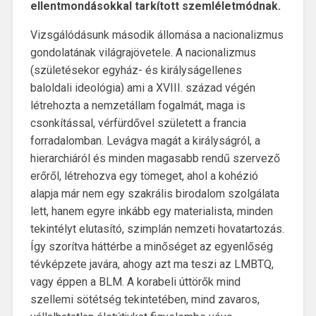
ellentmondásokkal tarkított szemléletmódnak.
Vizsgálódásunk második állomása a nacionalizmus
gondolatának világrajövetele. A nacionalizmus
(születésekor egyház- és királyságellenes
baloldali ideológia) ami a XVIII. század végén
létrehozta a nemzetállam fogalmát, maga is
csonkítással, vérfürdővel született a francia
forradalomban. Levágva magát a királyságról, a
hierarchiáról és minden magasabb rendű szervező
erőről, létrehozva egy tömeget, ahol a kohézió
alapja már nem egy szakrális birodalom szolgálata
lett, hanem egyre inkább egy materialista, minden
tekintélyt elutasító, szimplán nemzeti hovatartozás.
Így szorítva háttérbe a minőséget az egyenlőség
tévképzete javára, ahogy azt ma teszi az LMBTQ,
vagy éppen a BLM. A korabeli úttörők mind
szellemi sötétség tekintetében, mind zavaros,