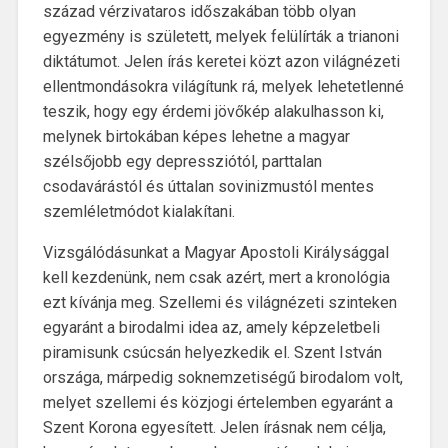
század vérzivataros időszakában több olyan
egyezmény is született, melyek felülírták a trianoni
diktátumot. Jelen írás keretei közt azon világnézeti
ellentmondásokra világítunk rá, melyek lehetetlenné
teszik, hogy egy érdemi jövőkép alakulhasson ki,
melynek birtokában képes lehetne a magyar
szélsőjobb egy depressziótól, parttalan
csodavárástól és úttalan sovinizmustól mentes
szemléletmódot kialakítani.
Vizsgálódásunkat a Magyar Apostoli Királysággal
kell kezdenünk, nem csak azért, mert a kronológia
ezt kívánja meg. Szellemi és világnézeti szinteken
egyaránt a birodalmi idea az, amely képzeletbeli
piramisunk csúcsán helyezkedik el. Szent István
országa, márpedig soknemzetiségű birodalom volt,
melyet szellemi és közjogi értelemben egyaránt a
Szent Korona egyesített. Jelen írásnak nem célja,