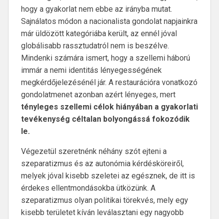
hogy a gyakorlat nem ebbe az irányba mutat.
Sajnálatos módon a nacionalista gondolat napjainkra
már üldözött kategóriába került, az ennél jóval
globálisabb rassztudatról nem is beszélve.
Mindenki számára ismert, hogy a szellemi háború
immár a nemi identitás lényegességének
megkérdőjelezésénél jár. A restaurációra vonatkozó
gondolatmenet azonban azért lényeges, mert
tényleges szellemi célok hiányában a gyakorlati
tevékenység céltalan bolyongássá fokozódik
le.
Végezetül szeretnénk néhány szót ejteni a
szeparatizmus és az autonómia kérdésköreiről,
melyek jóval kisebb szeletei az egésznek, de itt is
érdekes ellentmondásokba ütközünk. A
szeparatizmus olyan politikai törekvés, mely egy
kisebb területet kíván leválasztani egy nagyobb