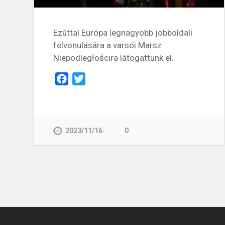
Ezúttal Európa legnagyobb jobboldali
felvonulására a varsói Marsz
Niepodległościra látogattunk el.
Facebook
Twitter
2023/11/16
0