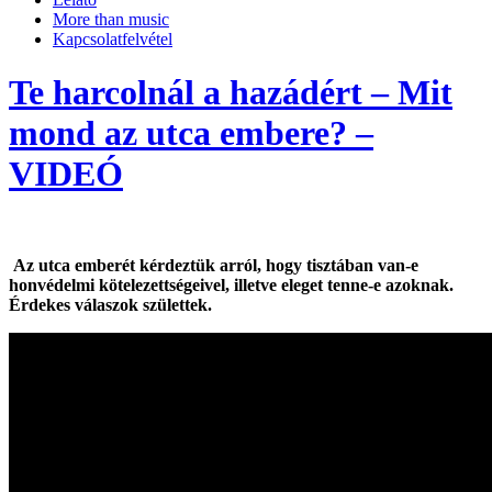
More than music
Kapcsolatfelvétel
Te harcolnál a hazádért – Mit
mond az utca embere? –
VIDEÓ
Az utca emberét kérdeztük arról, hogy tisztában van-e
honvédelmi kötelezettségeivel, illetve eleget tenne-e azoknak.
Érdekes válaszok születtek.