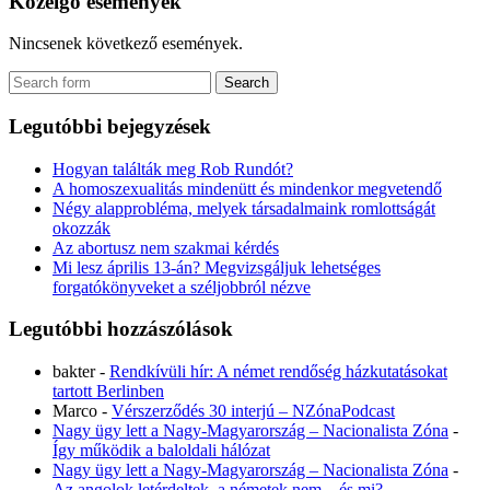
Közelgő események
Nincsenek következő események.
Legutóbbi bejegyzések
Hogyan találták meg Rob Rundót?
A homoszexualitás mindenütt és mindenkor megvetendő
Négy alapprobléma, melyek társadalmaink romlottságát
okozzák
Az abortusz nem szakmai kérdés
Mi lesz április 13-án? Megvizsgáljuk lehetséges
forgatókönyveket a széljobbról nézve
Legutóbbi hozzászólások
bakter
-
Rendkívüli hír: A német rendőség házkutatásokat
tartott Berlinben
Marco
-
Vérszerződés 30 interjú – NZónaPodcast
Nagy ügy lett a Nagy-Magyarország – Nacionalista Zóna
-
Így működik a baloldali hálózat
Nagy ügy lett a Nagy-Magyarország – Nacionalista Zóna
-
Az angolok letérdeltek, a németek nem – és mi?