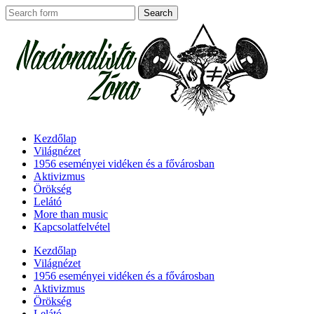
Kezdőlap
Világnézet
1956 eseményei vidéken és a fővárosban
Aktivizmus
Örökség
Lelátó
More than music
Kapcsolatfelvétel
Kezdőlap
Világnézet
1956 eseményei vidéken és a fővárosban
Aktivizmus
Örökség
Lelátó