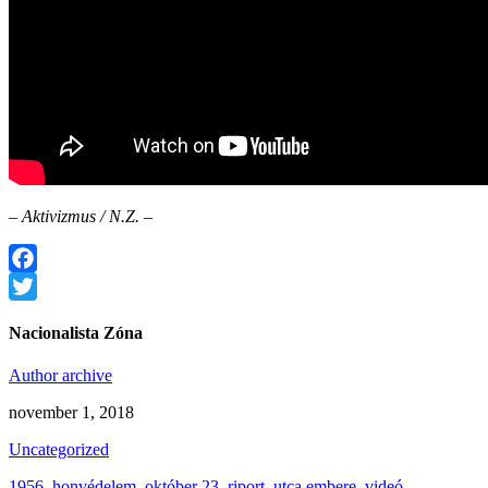
– Aktivizmus / N.Z. –
Facebook
Twitter
Nacionalista Zóna
Author archive
november 1, 2018
Uncategorized
1956
,
honvédelem
,
október 23
,
riport
,
utca embere
,
videó