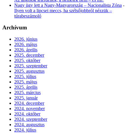
Nagy ügy lett a Nagy-Magyarország – Nacionalista Zóna
-
Ilyen volt a lipcsei meccs, ha szélsőjobbról nézzük –
túrabeszámoló
Archívum
2026. június
2026. május
2026. április
2025. december
2025. október
2025. szeptember
2025. augusztus
2025. július
2025. május
2025. április
2025. március
2025. január
2024. december
2024. november
2024. október
2024. szeptember
2024. augusztus
2024. július