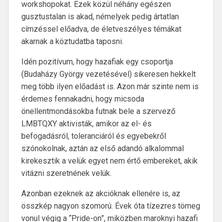
workshopokat. Ezek közül néhány egészen
gusztustalan is akad, némelyek pedig ártatlan
címzéssel előadva, de életveszélyes témákat
akarnak a köztudatba taposni.
Idén pozitívum, hogy hazafiak egy csoportja
(Budaházy György vezetésével) sikeresen hekkelt
meg több ilyen előadást is. Azon már szinte nem is
érdemes fennakadni, hogy micsoda
önellentmondásokba futnak bele a szervező
LMBTQXY aktivisták, amikor az el- és
befogadásról, toleranciáról és egyebekről
szónokolnak, aztán az első adandó alkalommal
kirekesztik a velük egyet nem értő embereket, akik
vitázni szeretnének velük.
Azonban ezeknek az akcióknak ellenére is, az
összkép nagyon szomorú. Évek óta tízezres tömeg
vonul végig a “Pride-on”, miközben maroknyi hazafi