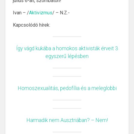
július 6-án, szombaton!
Ivan – /
Aktivizmus
/ – N.Z.-
Kapcsolódó hírek:
Így vágd kukába a homokos aktivisták érveit 3
egyszerű lépésben
Homoszexualitás, pedofília és a meleglobbi
Harmadik nem Ausztriában? – Nem!