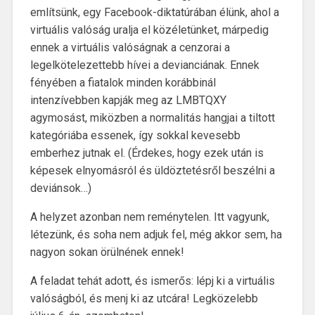
említsünk, egy Facebook-diktatúrában élünk, ahol a
virtuális valóság uralja el közéletünket, márpedig
ennek a virtuális valóságnak a cenzorai a
legelkötelezettebb hívei a devianciának. Ennek
fényében a fiatalok minden korábbinál
intenzívebben kapják meg az LMBTQXY
agymosást, miközben a normalitás hangjai a tiltott
kategóriába essenek, így sokkal kevesebb
emberhez jutnak el. (Érdekes, hogy ezek után is
képesek elnyomásról és üldöztetésről beszélni a
deviánsok…)
A helyzet azonban nem reménytelen. Itt vagyunk,
létezünk, és soha nem adjuk fel, még akkor sem, ha
nagyon sokan örülnének ennek!
A feladat tehát adott, és ismerős: lépj ki a virtuális
valóságból, és menj ki az utcára! Legközelebb