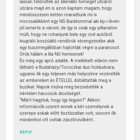
lassan felőröltèk az ellenàlló tömeget utcàról
utcàra majd èn is azon kaptam magam, hogy
mindösszesen ketten maradtunk mi is
morzsalèkkènt egy NS Baràtommal aki bp-i lèvèn
jól ismerte a vàrost, de így is csak egy pillanaton
múlt, hogy ne rohanjunk bele egy civil autóból
kiugràló boszúàlló rendőrök vèrengzèsèbe akik
egy buszmegàllóban hajtottàk vègre a parancsot.
Örök hàlàm a lila NS hentesnek!
Ès mèg egy apró adalèk. A mellèkelt videón nem
làtható a Budahàzy/Toroczkai duo holdudvara,
ugyanis ők egy teljesen màs helyszínre vezèreltèk
az embereiket ès ÈTELLEL dobàltattàk meg a
buzikat. Napok múlva meg bezsebeltèk a
nèvtelen harcosok dicsősègèt.
“Mièrt hagytuk, hogy így legyen?” Akkori
informàciók szerint ennek a kèt szemèlynek a
szerepe sokak előtt tisztàzatlan volt, viszont ők
mindenhol ott voltak zàszlóvivőkènt….
REPLY