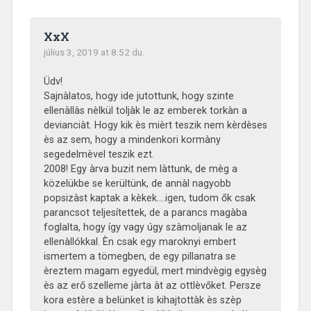
XxX
július 3, 2019 at 8:52 du.
Üdv!
Sajnàlatos, hogy ide jutottunk, hogy szinte
ellenàllàs nèlkül toljàk le az emberek torkàn a
devianciàt. Hogy kik ès mièrt teszik nem kèrdèses
ès az sem, hogy a mindenkori kormàny
segedelmèvel teszik ezt.
2008! Egy àrva buzit nem làttunk, de mèg a
közelükbe se kerültünk, de annàl nagyobb
popsizàst kaptak a kèkek….igen, tudom ők csak
parancsot teljesítettek, de a parancs magàba
foglalta, hogy így vagy úgy szàmoljanak le az
ellenàllókkal. Èn csak egy maroknyi embert
ismertem a tömegben, de egy pillanatra se
èreztem magam egyedül, mert mindvègig egysèg
ès az erő szelleme jàrta àt az ottlèvőket. Persze
kora estère a belünket is kihajtottàk ès szèp