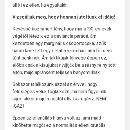
áll ki ez ellen, ha egyáltalán…
Vizsgáljuk meg, hogy honnan jutottunk el idáig!
Kevésbé közismert tény, hogy már a ’90-es évek
végétől létezik ez a deviancia parádé, ám
kezdetben egy marginális csoportocska, szűk
baráti köre tett egy sétát a városban, ami fel sem
tűnt senkinek. Ám taktikájuk lényege éppen ez,
előbb csak a kisujjukat nyújtják be a résnyire nyitott
ajtón, majd apránként teljesen benyomulnak.
Sokszor találkozunk azzal az érvvel, hogy
felesleges velük foglalkozni, ha nem figyelünk
rájuk, akkor majd magától elhal az egész. NEM
IGAZ!
Éppen az ellenállás hiánya volt az, ami miatt
kinőhette magát ez a normalitás elleni brutális