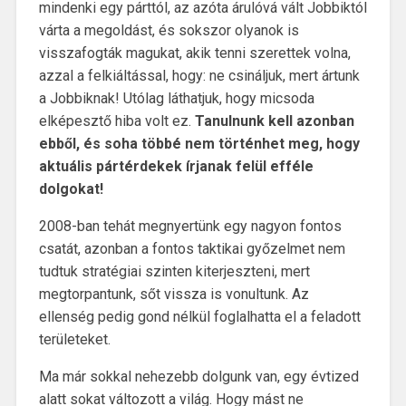
mindenki egy párttól, az azóta árulóvá vált Jobbiktól
várta a megoldást, és sokszor olyanok is
visszafogták magukat, akik tenni szerettek volna,
azzal a felkiáltással, hogy: ne csináljuk, mert ártunk
a Jobbiknak! Utólag láthatjuk, hogy micsoda
elképesztő hiba volt ez.
Tanulnunk kell azonban
ebből, és soha többé nem történhet meg, hogy
aktuális pártérdekek írjanak felül efféle
dolgokat!
2008-ban tehát megnyertünk egy nagyon fontos
csatát, azonban a fontos taktikai győzelmet nem
tudtuk stratégiai szinten kiterjeszteni, mert
megtorpantunk, sőt vissza is vonultunk. Az
ellenség pedig gond nélkül foglalhatta el a feladott
területeket.
Ma már sokkal nehezebb dolgunk van, egy évtized
alatt sokat változott a világ. Hogy mást ne