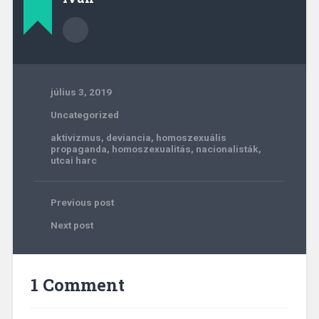
július 3, 2019
Uncategorized
aktivizmus
,
deviancia
,
homoszexuális
propaganda
,
homoszexualitás
,
nacionalisták
,
utcai harc
Previous post
Next post
1 Comment