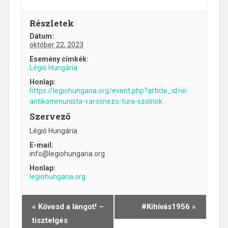
Részletek
Dátum:
október 22, 2023
Esemény címkék:
Légió Hungária
Honlap:
https://legiohungaria.org/event.php?article_id=iii-
antikommunista-varosnezo-tura-szolnok
Szervező
Légió Hungária
E-mail:
info@legiohungaria.org
Honlap:
legiohungaria.org
«
Kövesd a lángot! –
#Kihívás1956
»
Esemény
tisztelgés