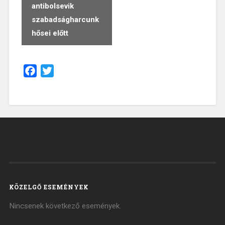
navigáció
antibolsevik
szabadságharcunk
hősei előtt
Facebook
Twitter
KÖZELGŐ ESEMÉNYEK
Nincsenek következő események.