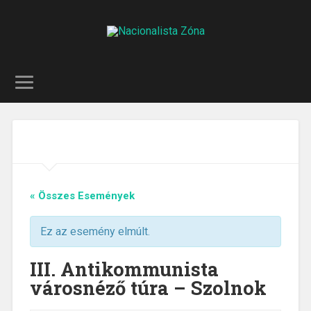
« Összes Események
Ez az esemény elmúlt.
III. Antikommunista
városnéző túra – Szolnok