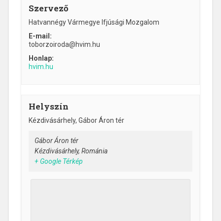
Szervező
Hatvannégy Vármegye Ifjúsági Mozgalom
E-mail:
toborzoiroda@hvim.hu
Honlap:
hvim.hu
Helyszín
Kézdivásárhely, Gábor Áron tér
Gábor Áron tér
Kézdivásárhely
,
Románia
+ Google Térkép