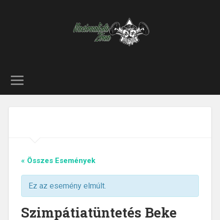
« Összes Események
Ez az esemény elmúlt.
Szimpátiatüntetés Beke