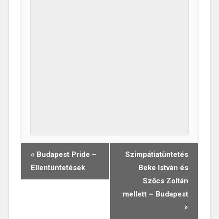
«
Budapest Pride –
Szimpátiatüntetés
Esemény
Ellentüntetések
Beke István és
navigáció
Szőcs Zoltán
mellett – Budapest
»