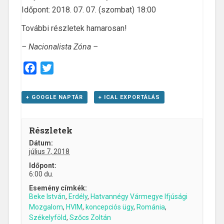
Időpont: 2018. 07. 07. (szombat) 18:00
További részletek hamarosan!
– Nacionalista Zóna –
Facebook
Twitter
+ GOOGLE NAPTÁR
+ ICAL EXPORTÁLÁS
Részletek
Dátum:
július 7, 2018
Időpont:
6:00 du.
Esemény címkék:
Beke István
,
Erdély
,
Hatvannégy Vármegye Ifjúsági
Mozgalom
,
HVIM
,
koncepciós ügy
,
Románia
,
Székelyföld
,
Szőcs Zoltán