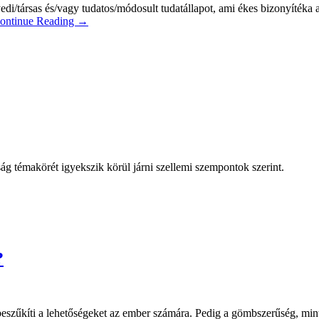
di/társas és/vagy tudatos/módosult tudatállapot, ami ékes bizonyítéka 
ontinue Reading →
 témakörét igyekszik körül járni szellemi szempontok szerint.
?
beszűkíti a lehetőségeket az ember számára. Pedig a gömbszerűség, mint 