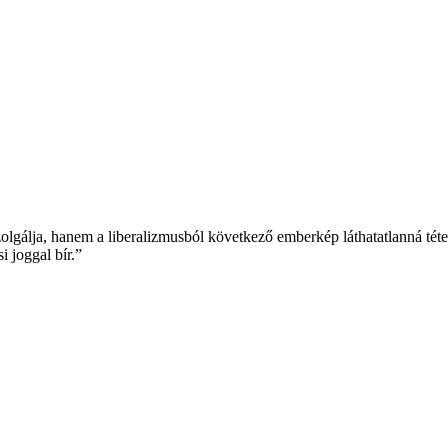
gálja, hanem a liberalizmusból következő emberkép láthatatlanná tételé
i joggal bír.”