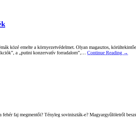
ék
mák közé emelte a környezetvédelmet. Olyan magasztos, körültekintően 
zankciók”, a „putini konzervatív forradalom”,…
Continue Reading →
a fehér faj megmentői? Tényleg soviniszták-e? Magyargyűlöletről besz