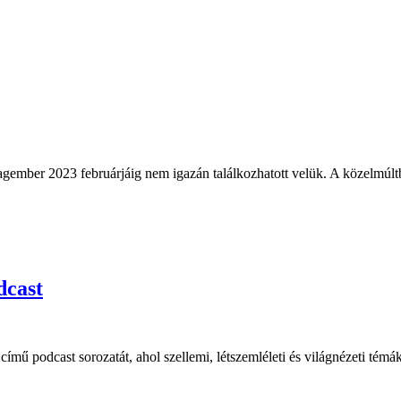
agember 2023 februárjáig nem igazán találkozhatott velük. A közelmúlt
dcast
mű podcast sorozatát, ahol szellemi, létszemléleti és világnézeti témák