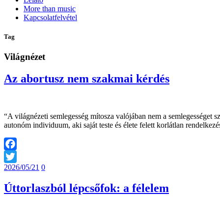
More than music
Kapcsolatfelvétel
Tag
Világnézet
Az abortusz nem szakmai kérdés
“A világnézeti semlegesség mítosza valójában nem a semlegességet szol
autonóm individuum, aki saját teste és élete felett korlátlan rendelkezés
Facebook
2026/05/21
0
Twitter
Úttorlaszból lépcsőfok: a félelem