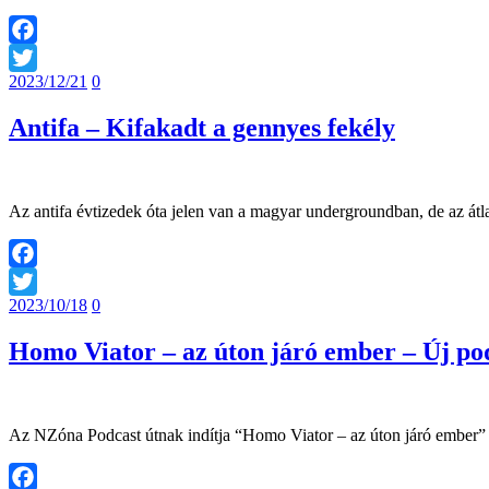
Facebook
2023/12/21
0
Twitter
Antifa – Kifakadt a gennyes fekély
Az antifa évtizedek óta jelen van a magyar undergroundban, de az átl
Facebook
2023/10/18
0
Twitter
Homo Viator – az úton járó ember – Új po
Az NZóna Podcast útnak indítja “Homo Viator – az úton járó ember” cí