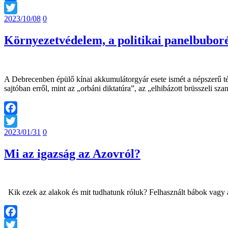
Facebook
2023/10/08
0
Twitter
Környezetvédelem, a politikai panelbubor
A Debrecenben épülő kínai akkumulátorgyár esete ismét a népszerű té
sajtóban erről, mint az „orbáni diktatúra”, az „elhibázott brüsszeli s
Facebook
2023/01/31
0
Twitter
Mi az igazság az Azovról?
Kik ezek az alakok és mit tudhatunk róluk? Felhasznált bábok vagy 
Facebook