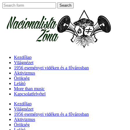
Kezdőlap
Világnézet
1956 eseményei vidéken és a fővárosban
Aktivizmus
Örökség
Lelátó
More than music
Kapcsolatfelvétel
Kezdőlap
Világnézet
1956 eseményei vidéken és a fővárosban
Aktivizmus
Örökség
Lelátó