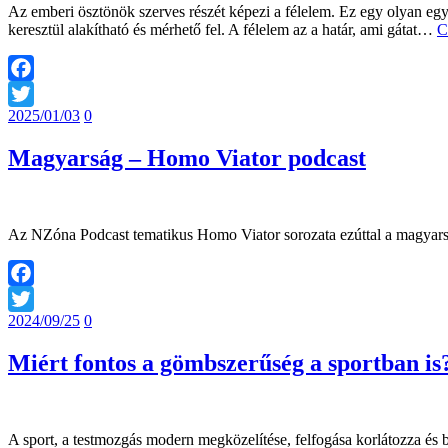
Az emberi ösztönök szerves részét képezi a félelem. Ez egy olyan egye
keresztül alakítható és mérhető fel. A félelem az a határ, ami gátat…
C
Facebook
2025/01/03
0
Twitter
Magyarság – Homo Viator podcast
Az NZóna Podcast tematikus Homo Viator sorozata ezúttal a magyarság
Facebook
2024/09/25
0
Twitter
Miért fontos a gömbszerűség a sportban is
A sport, a testmozgás modern megközelítése, felfogása korlátozza és 