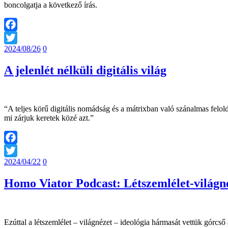
boncolgatja a következő írás.
Facebook
2024/08/26
0
Twitter
A jelenlét nélküli digitális világ
“A teljes körű digitális nomádság és a mátrixban való szánalmas felol
mi zárjuk keretek közé azt.”
Facebook
2024/04/22
0
Twitter
Homo Viator Podcast: Létszemlélet-világné
Ezúttal a létszemlélet – világnézet – ideológia hármasát vettük górcső a