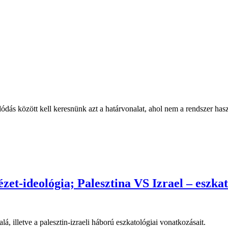
dódás között kell keresnünk azt a határvonalat, ahol nem a rendszer ha
zet-ideológia; Palesztina VS Izrael – eszka
lá, illetve a palesztin-izraeli háború eszkatológiai vonatkozásait.