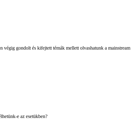
végig gondolt és kifejtett témák mellett olvashatunk a mainstream
élhetünk-e az esetükben?