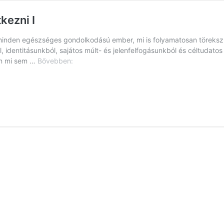
kezni I
minden egészséges gondolkodású ember, mi is folyamatosan törekszünk
identitásunkból, sajátos múlt- és jelenfelfogásunkból és céltudatos
Szellemi
an mi sem …
Bővebben:
alapok,
melyekre
érdemes
építkezni
I