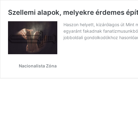
Szellemi alapok, melyekre érdemes épít
Haszon helyett, kizárólagos út Mint 
egyaránt fakadnak fanatizmusunkból, 
jobboldali gondolkodókhoz hasonló
Nacionalista Zóna