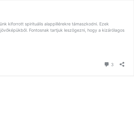
 kiforrott spirituális alappillérekre támaszkodni. Ezek
 jövőképükből. Fontosnak tartjuk leszögezni, hogy a kizárólagos
hozzászól
3