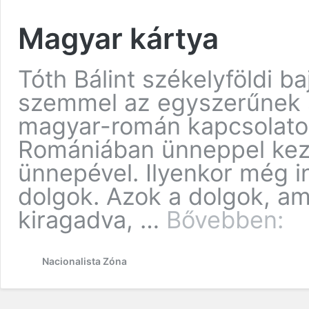
Magyar kártya
Tóth Bálint székelyföldi b
szemmel az egyszerűnek
magyar-román kapcsolato
Romániában ünneppel kez
ünnepével. Ilyenkor még i
dolgok. Azok a dolgok, am
kiragadva, …
Bővebben:
Magy
kárty
Nacionalista Zóna