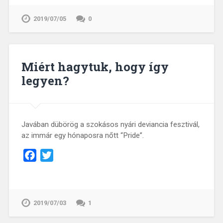
2019/07/05
0
Miért hagytuk, hogy így
legyen?
Javában dübörög a szokásos nyári deviancia fesztivál,
az immár egy hónaposra nőtt “Pride”.
Facebook
Twitter
2019/07/03
1