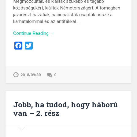
Megmozdultak, és kiálltak szűkebb és tágabb
közösségükért, kiálltak Németországért. A tömegben
javarészt hazafiak, nacionalisták csaptak össze a
karhatalommal és az antifákkal….
Continue Reading →
Facebook
Twitter
2018/09/30
0
Jobb, ha tudod, hogy háború
van – 2. rész