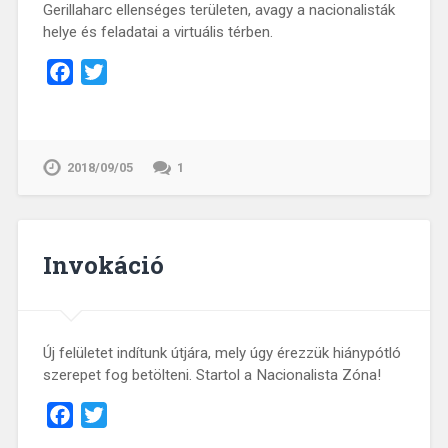
Gerillaharc ellenséges területen, avagy a nacionalisták
helye és feladatai a virtuális térben.
Facebook
Twitter
2018/09/05
1
Invokáció
Új felületet indítunk útjára, mely úgy érezzük hiánypótló
szerepet fog betölteni. Startol a Nacionalista Zóna!
Facebook
Twitter