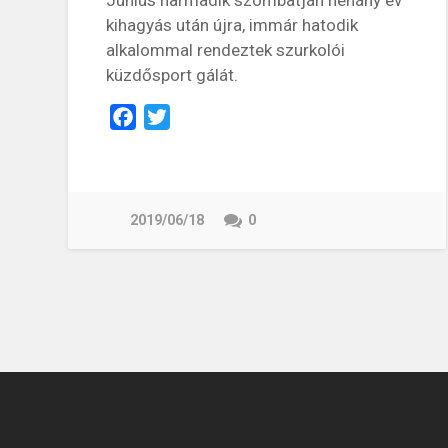
Június harmadik szombatján néhány év
kihagyás után újra, immár hatodik
alkalommal rendeztek szurkolói
küzdősport gálát.
Facebook
Twitter
2019/06/18
0