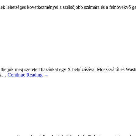
k lehetséges következményei a szélsőjobb számára és a felnövekvő gene
menthetjük meg szeretett hazánkat egy X behúzásával Moszkvától és Wash
 az…
Continue Reading →