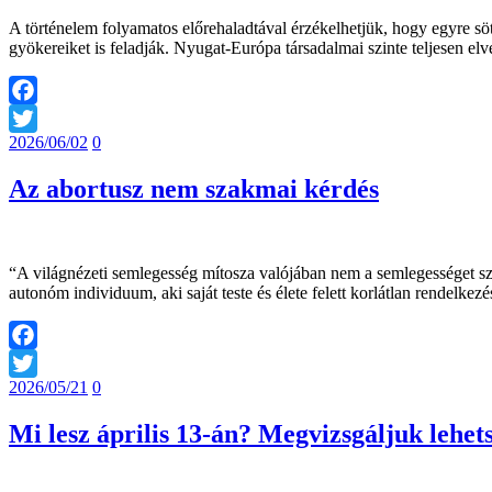
A történelem folyamatos előrehaladtával érzékelhetjük, hogy egyre sö
gyökereiket is feladják. Nyugat-Európa társadalmai szinte teljesen e
Facebook
2026/06/02
0
Twitter
Az abortusz nem szakmai kérdés
“A világnézeti semlegesség mítosza valójában nem a semlegességet szol
autonóm individuum, aki saját teste és élete felett korlátlan rendelkezés
Facebook
2026/05/21
0
Twitter
Mi lesz április 13-án? Megvizsgáljuk lehet