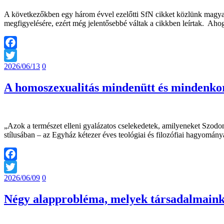
A következőkben egy három évvel ezelőtti SfN cikket közlünk magyar
megfigyelésére, ezért még jelentősebbé váltak a cikkben leírtak. A
Facebook
2026/06/13
0
Twitter
A homoszexualitás mindenütt és mindenk
„Azok a természet elleni gyalázatos cselekedetek, amilyeneket Szo
stílusában – az Egyház kétezer éves teológiai és filozófiai hagyomá
Facebook
2026/06/09
0
Twitter
Négy alapprobléma, melyek társadalmaink