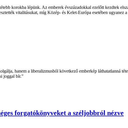
tétebb korokba lépünk. Az emberek évszázadokkal ezelőtt kezdtek elszak
lvesztették vitalitásukat, míg Közép- és Kelet-Európa esetében ugyanez 
gálja, hanem a liberalizmusból következő emberkép láthatatlanná tételé
i joggal bír.”
séges forgatókönyveket a széljobbról nézve