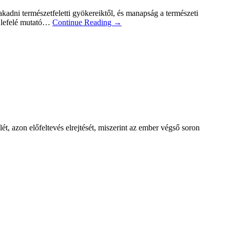
adni természetfeletti gyökereiktől, és manapság a természeti
a lefelé mutató…
Continue Reading →
t, azon előfeltevés elrejtését, miszerint az ember végső soron