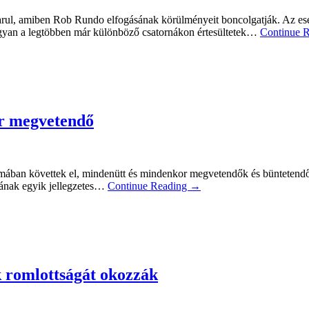
ul, amiben Rob Rundo elfogásának körülményeit boncolgatják. Az eset
hogyan a legtöbben már különböző csatornákon értesültetek…
Continue 
or megvetendő
domában követtek el, mindenütt és mindenkor megvetendők és büntetend
nyának egyik jellegzetes…
Continue Reading →
 romlottságát okozzák