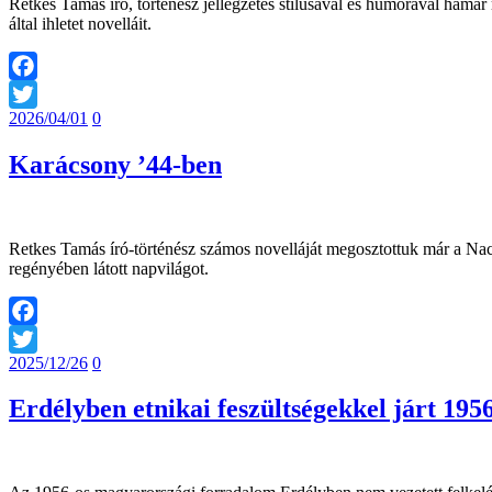
Retkes Tamás író, történész jellegzetes stílusával és humorával hamar
által ihletet novelláit.
Facebook
2026/04/01
0
Twitter
Karácsony ’44-ben
Retkes Tamás író-történész számos novelláját megosztottuk már a Naci
regényében látott napvilágot.
Facebook
2025/12/26
0
Twitter
Erdélyben etnikai feszültségekkel járt 195