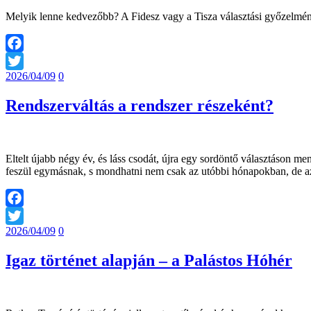
Melyik lenne kedvezőbb? A Fidesz vagy a Tisza választási győzelméne
Facebook
2026/04/09
0
Twitter
Rendszerváltás a rendszer részeként?
Eltelt újabb négy év, és láss csodát, újra egy sordöntő választáson 
feszül egymásnak, s mondhatni nem csak az utóbbi hónapokban, de
Facebook
2026/04/09
0
Twitter
Igaz történet alapján – a Palástos Hóhér