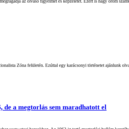
 megragadja az olvasó figyelmét és képzeletét. Ezért is nagy öröm számu
onalista Zóna felületén. Ezúttal egy karácsonyi történetet ajánlunk ol
6, de a megtorlás sem maradhatott el