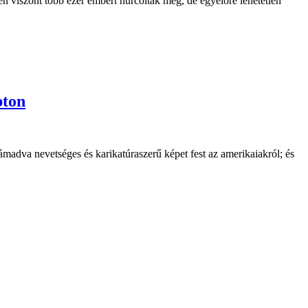
n viszont több ezer embert hurcoltak meg, de egyelőre lehetetlen
pton
támadva nevetséges és karikatúraszerű képet fest az amerikaiakról; és