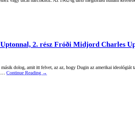
hez vagy utcai harcokhoz. Az 1962-ig tartó megtorlási hullám keretébe
 Uptonnal, 2. rész Fróði Midjord Charles U
 másik dolog, amit itt felvet, az az, hogy Dugin az amerikai ideológiát 
ról…
Continue Reading →