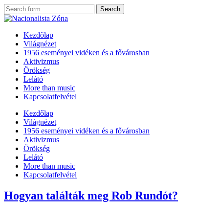
Kezdőlap
Világnézet
1956 eseményei vidéken és a fővárosban
Aktivizmus
Örökség
Lelátó
More than music
Kapcsolatfelvétel
Kezdőlap
Világnézet
1956 eseményei vidéken és a fővárosban
Aktivizmus
Örökség
Lelátó
More than music
Kapcsolatfelvétel
Hogyan találták meg Rob Rundót?