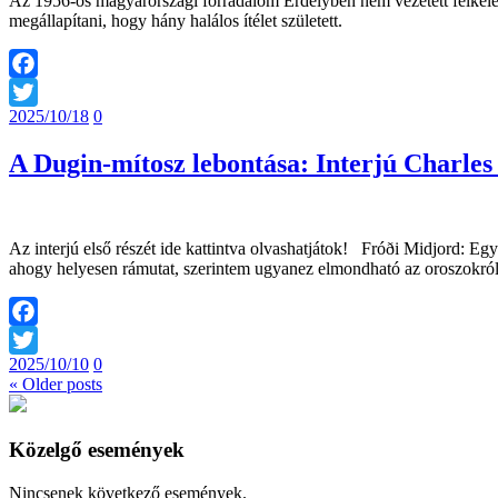
Az 1956-os magyarországi forradalom Erdélyben nem vezetett felkelés
megállapítani, hogy hány halálos ítélet született.
Facebook
2025/10/18
0
Twitter
A Dugin-mítosz lebontása: Interjú Charles
Az interjú első részét ide kattintva olvashatjátok! Fróði Midjord: Egy
ahogy helyesen rámutat, szerintem ugyanez elmondható az oroszok
Facebook
2025/10/10
0
Twitter
« Older posts
Közelgő események
Nincsenek következő események.