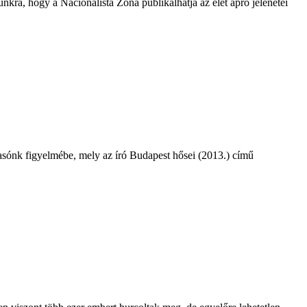
nkra, hogy a Nacionalista Zóna publikálhatja az élet apró jelenetei
vasónk figyelmébe, mely az író Budapest hősei (2013.) című