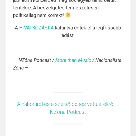
jubileumi koncert, és még sok egyéb téma került
terítékre. A beszélgetés természetesen:
politikailag nem korrekt!
A
HIVATKOZÁSRA
kattintva éritek el a legfrissebb
adást.
– NZóna Podcast /
More than Music
/ Nacionalista
Zóna –
A háborúról és a szélsőjobbos vetületekről –
NZóna Podcast