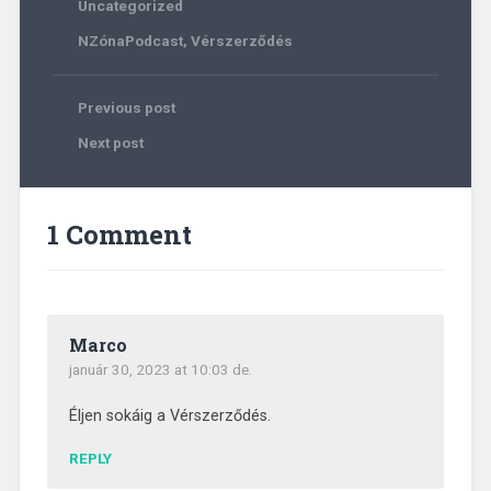
Uncategorized
NZónaPodcast
,
Vérszerződés
Previous post
Next post
1 Comment
Marco
január 30, 2023 at 10:03 de.
Éljen sokáig a Vérszerződés.
REPLY