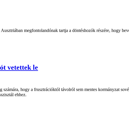
 Ausztriában megfontolandónak tartja a döntéshozók részére, hogy beve
t vetettek le
ág számára, hogy a frusztrációktól távolról sem mentes kormányzat sové
zisztál ehhez.