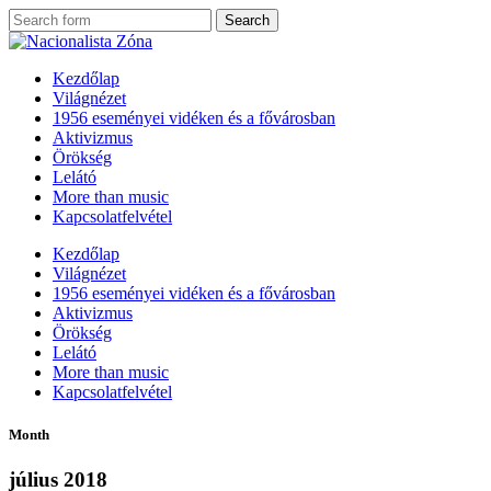
Kezdőlap
Világnézet
1956 eseményei vidéken és a fővárosban
Aktivizmus
Örökség
Lelátó
More than music
Kapcsolatfelvétel
Kezdőlap
Világnézet
1956 eseményei vidéken és a fővárosban
Aktivizmus
Örökség
Lelátó
More than music
Kapcsolatfelvétel
Month
július 2018