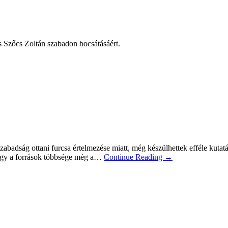
s Szőcs Zoltán szabadon bocsátásáért.
sszabadság ottani furcsa értelmezése miatt, még készülhettek efféle kut
 hogy a források többsége még a…
Continue Reading →