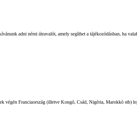
ívánunk adni némi útravalót, amely segíthet a tájékozódásban, ha valaki
 végén Franciaország (illetve Kongó, Csád, Nigéria, Marokkó stb) legj