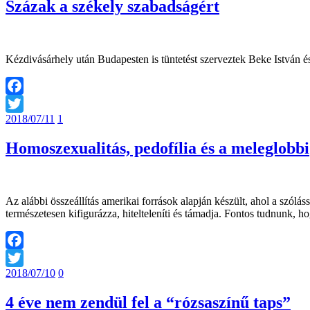
Százak a székely szabadságért
Kézdivásárhely után Budapesten is tüntetést szerveztek Beke István é
Facebook
2018/07/11
1
Twitter
Homoszexualitás, pedofília és a meleglobbi
Az alábbi összeállítás amerikai források alapján készült, ahol a szólá
természetesen kifigurázza, hitelteleníti és támadja. Fontos tudnunk,
Facebook
2018/07/10
0
Twitter
4 éve nem zendül fel a “rózsaszínű taps”