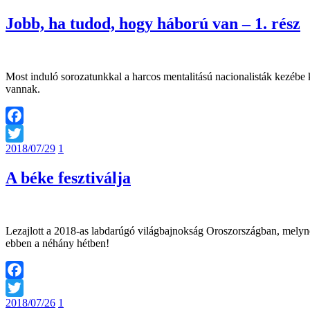
Jobb, ha tudod, hogy háború van – 1. rész
Most induló sorozatunkkal a harcos mentalitású nacionalisták kezébe k
vannak.
Facebook
2018/07/29
1
Twitter
A béke fesztiválja
Lezajlott a 2018-as labdarúgó világbajnokság Oroszországban, melynek
ebben a néhány hétben!
Facebook
2018/07/26
1
Twitter