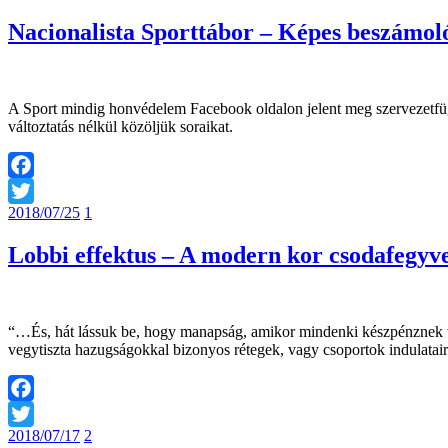
Nacionalista Sporttábor – Képes beszámol
A Sport mindig honvédelem Facebook oldalon jelent meg szervezetfügge
változtatás nélkül közöljük soraikat.
Facebook
2018/07/25
1
Twitter
Lobbi effektus – A modern kor csodafegyv
“…És, hát lássuk be, hogy manapság, amikor mindenki készpénznek ves
vegytiszta hazugságokkal bizonyos rétegek, vagy csoportok indulata
Facebook
2018/07/17
2
Twitter