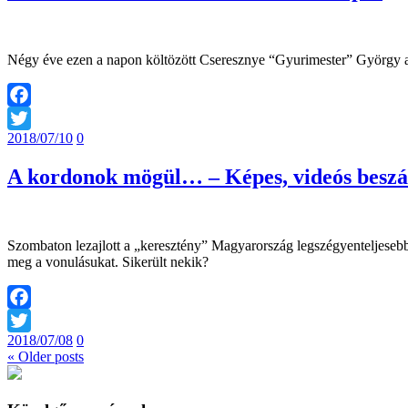
Négy éve ezen a napon költözött Cseresznye “Gyurimester” György 
Facebook
2018/07/10
0
Twitter
A kordonok mögül… – Képes, videós beszá
Szombaton lezajlott a „keresztény” Magyarország legszégyenteljesebb
meg a vonulásukat. Sikerült nekik?
Facebook
2018/07/08
0
Twitter
« Older posts