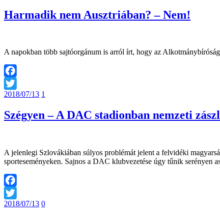
Harmadik nem Ausztriában? – Nem!
A napokban több sajtóorgánum is arról írt, hogy az Alkotmánybíróság
Facebook
2018/07/13
1
Twitter
Szégyen – A DAC stadionban nemzeti zászló
A jelenlegi Szlovákiában súlyos problémát jelent a felvidéki magyars
sporteseményeken. Sajnos a DAC klubvezetése úgy tűnik serényen ass
Facebook
2018/07/13
0
Twitter