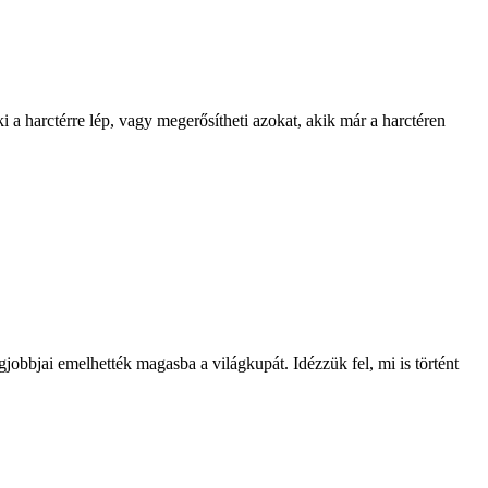
 a harctérre lép, vagy megerősítheti azokat, akik már a harctéren
obbjai emelhették magasba a világkupát. Idézzük fel, mi is történt