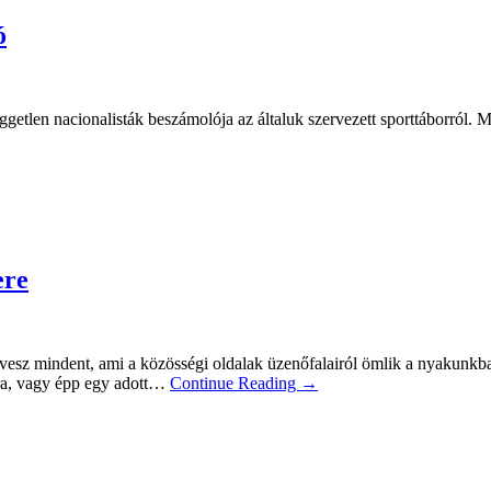
ó
tlen nacionalisták beszámolója az általuk szervezett sporttáborról. Mi
ere
z mindent, ami a közösségi oldalak üzenőfalairól ömlik a nyakunkba, 
ira, vagy épp egy adott…
Continue Reading →