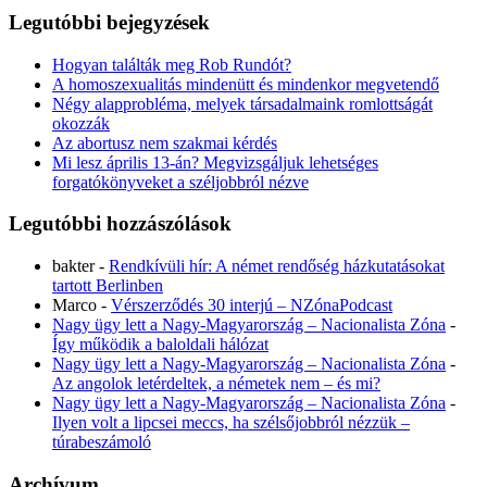
Legutóbbi bejegyzések
Hogyan találták meg Rob Rundót?
A homoszexualitás mindenütt és mindenkor megvetendő
Négy alapprobléma, melyek társadalmaink romlottságát
okozzák
Az abortusz nem szakmai kérdés
Mi lesz április 13-án? Megvizsgáljuk lehetséges
forgatókönyveket a széljobbról nézve
Legutóbbi hozzászólások
bakter
-
Rendkívüli hír: A német rendőség házkutatásokat
tartott Berlinben
Marco
-
Vérszerződés 30 interjú – NZónaPodcast
Nagy ügy lett a Nagy-Magyarország – Nacionalista Zóna
-
Így működik a baloldali hálózat
Nagy ügy lett a Nagy-Magyarország – Nacionalista Zóna
-
Az angolok letérdeltek, a németek nem – és mi?
Nagy ügy lett a Nagy-Magyarország – Nacionalista Zóna
-
Ilyen volt a lipcsei meccs, ha szélsőjobbról nézzük –
túrabeszámoló
Archívum