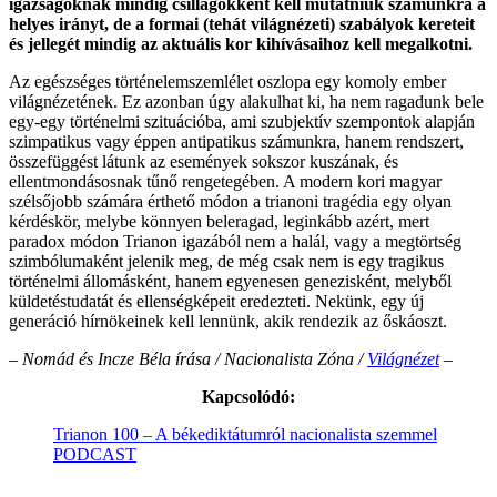
igazságoknak mindig csillagokként kell mutatniuk számunkra a
helyes irányt, de a formai (tehát világnézeti) szabályok kereteit
és jellegét mindig az aktuális kor kihívásaihoz kell megalkotni.
Az egészséges történelemszemlélet oszlopa egy komoly ember
világnézetének. Ez azonban úgy alakulhat ki, ha nem ragadunk bele
egy-egy történelmi szituációba, ami szubjektív szempontok alapján
szimpatikus vagy éppen antipatikus számunkra, hanem rendszert,
összefüggést látunk az események sokszor kuszának, és
ellentmondásosnak tűnő rengetegében. A modern kori magyar
szélsőjobb számára érthető módon a trianoni tragédia egy olyan
kérdéskör, melybe könnyen beleragad, leginkább azért, mert
paradox módon Trianon igazából nem a halál, vagy a megtörtség
szimbólumaként jelenik meg, de még csak nem is egy tragikus
történelmi állomásként, hanem egyenesen genezisként, melyből
küldetéstudatát és ellenségképeit eredezteti. Nekünk, egy új
generáció hírnökeinek kell lennünk, akik rendezik az őskáoszt.
– Nomád és Incze Béla írása / Nacionalista Zóna /
Világnézet
–
Kapcsolódó:
Trianon 100 – A békediktátumról nacionalista szemmel
PODCAST