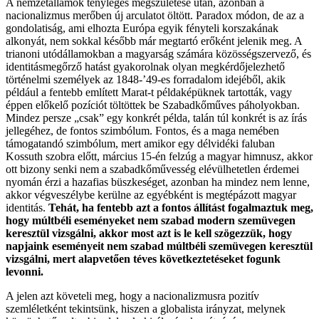
A nemzetállamok tényleges megszületése után, azonban a
nacionalizmus merőben új arculatot öltött. Paradox módon, de az a
gondolatiság, ami elhozta Európa egyik fényteli korszakának
alkonyát, nem sokkal később már megtartó erőként jelenik meg. A
trianoni utódállamokban a magyarság számára közösségszervező, és
identitásmegőrző hatást gyakorolnak olyan megkérdőjelezhető
történelmi személyek az 1848-’49-es forradalom idejéből, akik
például a fentebb említett Marat-t példaképüknek tartották, vagy
éppen előkelő pozíciót töltöttek be Szabadkőműves páholyokban.
Mindez persze „csak” egy konkrét példa, talán túl konkrét is az írás
jellegéhez, de fontos szimbólum. Fontos, és a maga nemében
támogatandó szimbólum, mert amikor egy délvidéki faluban
Kossuth szobra előtt, március 15-én felzúg a magyar himnusz, akkor
ott bizony senki nem a szabadkőművesség elévülhetetlen érdemei
nyomán érzi a hazafias büszkeséget, azonban ha mindez nem lenne,
akkor végveszélybe kerülne az egyébként is megtépázott magyar
identitás.
Tehát, ha fentebb azt a fontos állítást fogalmaztuk meg,
hogy múltbéli eseményeket nem szabad modern szemüvegen
keresztül vizsgálni, akkor most azt is le kell szögezzük, hogy
napjaink eseményeit nem szabad múltbéli szemüvegen keresztül
vizsgálni, mert alapvetően téves következtetéseket fogunk
levonni.
A jelen azt követeli meg, hogy a nacionalizmusra pozitív
szemléletként tekintsünk, hiszen a globalista irányzat, melynek