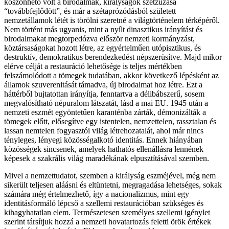
köszönhető volt a birodalmak, királyságok szétzúzása
“továbbfejlődött”, és már a szétaprózódásból született
nemzetállamok létét is törölni szeretné a világtörténelem térképéről.
Nem történt más ugyanis, mint a nyílt dinasztikus irányítást és
birodalmakat megtorpedózva először nemzeti kormányzást,
köztársaságokat hozott létre, az egyértelműen utópisztikus, és
destruktív, demokratikus berendezkedést népszerüsítve. Majd mikor
elérve célját a restauráció lehetősége is teljes mértékben
felszámolódott a tömegek tudatában, akkor következő lépésként az
államok szuverenitását támadva, új birodalmat hoz létre. Ezt a
háttérből bujtatottan irányítja, fenntartva a délibábszerű, sosem
megvalósítható népuralom látszatát, lásd a mai EU. 1945 után a
nemzeti eszmét egyöntetűen karanténba zárták, démonizálták a
tömegek előtt, elősegítve egy istentelen, nemzettelen, rassztalan és
lassan nemtelen fogyasztói világ létrehozatalát, ahol már nincs
tényleges, lényegi közösségalkotó identitás. Ennek hiányában
közösségek sincsenek, amelyek hathatós ellenállásra lennének
képesek a szakrális világ maradékának elpusztításával szemben.
Mivel a nemzettudatot, szemben a királyság eszméjével, még nem
sikerült teljesen aláásni és eltüntetni, megragadása lehetséges, sokak
számára még értelmezhető, így a nacionalizmus, mint egy
identitásformáló lépcső a szellemi restaurációban szükséges és
kihagyhatatlan elem. Természetesen személyes szellemi igénylet
szerint társítjuk hozzá a nemzeti hovatartozás feletti örök értékek