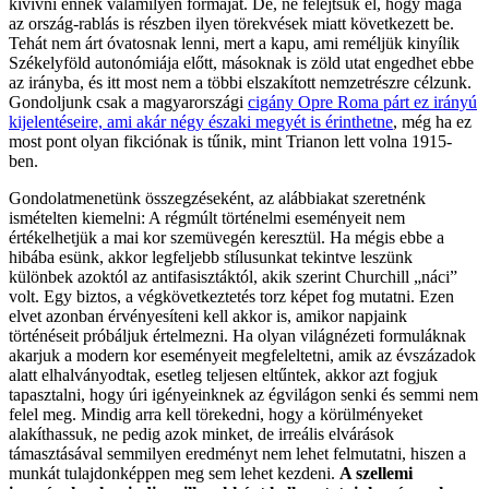
kivívni ennek valamilyen formáját. De, ne felejtsük el, hogy maga
az ország-rablás is részben ilyen törekvések miatt következett be.
Tehát nem árt óvatosnak lenni, mert a kapu, ami reméljük kinyílik
Székelyföld autonómiája előtt, másoknak is zöld utat engedhet ebbe
az irányba, és itt most nem a többi elszakított nemzetrészre célzunk.
Gondoljunk csak a magyarországi
cigány Opre Roma párt ez irányú
kijelentéseire, ami akár négy északi megyét is érinthetne
, még ha ez
most pont olyan fikciónak is tűnik, mint Trianon lett volna 1915-
ben.
Gondolatmenetünk összegzéseként, az alábbiakat szeretnénk
ismételten kiemelni: A régmúlt történelmi eseményeit nem
értékelhetjük a mai kor szemüvegén keresztül. Ha mégis ebbe a
hibába esünk, akkor legfeljebb stílusunkat tekintve leszünk
különbek azoktól az antifasisztáktól, akik szerint Churchill „náci”
volt. Egy biztos, a végkövetkeztetés torz képet fog mutatni. Ezen
elvet azonban érvényesíteni kell akkor is, amikor napjaink
történéseit próbáljuk értelmezni. Ha olyan világnézeti formuláknak
akarjuk a modern kor eseményeit megfeleltetni, amik az évszázadok
alatt elhalványodtak, esetleg teljesen eltűntek, akkor azt fogjuk
tapasztalni, hogy úri igényeinknek az égvilágon senki és semmi nem
felel meg. Mindig arra kell törekedni, hogy a körülményeket
alakíthassuk, ne pedig azok minket, de irreális elvárások
támasztásával semmilyen eredményt nem lehet felmutatni, hiszen a
munkát tulajdonképpen meg sem lehet kezdeni.
A szellemi