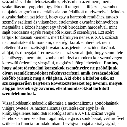
század társadalmi felosztásaihoz, elsősorban azért nem, mert a
szakralitáson nyugodott, így létrendi rangot is kifejezett, szemben
napjaink szigorúan materiális alapon felállított rendszereivel. Mindez
a gyakorlatban azt jelenti, hogy egy a harcosok rendjéhez tartozó
személy szellemi és világnézeti értelemben egyaránt könnyebben
megtalálta a közös hangot egy távoli birodalom harcosával, mint
saját birodalma egyéb rendjeiből kikerülő személlyel. Ezt azért
tartjuk fontosnak kiemelni, mert bármilyen nehéz is XXI. századi
nacionalistaként kimondani, de a régi korok emberének nem
feltétlenül a nemzetiségi hovatartozás jelentette az identitásának
alfáját, és ómegáját. Természetesen azt sem állítjuk, hogy semmiféle
jelentőséggel nem bírt, azonban mindezt a modern kor szemüvegén
keresztül érdemileg vizsgálni, megközelítőleg lehetetlen.
Fontos,
hogy adott történelmi korszakok eseményeire ne próbáljunk
olyan szemléletmódokat rákényszeríteni, amik évszázadokkal
később jelentek meg a világban. Aki ebbe a hibába esik, az
szükségszerűen helytelen következtetéseket fog levonni, melyek
alapjai lesznek egy zavaros, ellentmondásokkal tarkított
szemléletmódnak.
Vizsgálódásunk második állomása a nacionalizmus gondolatának
világrajövetele. A nacionalizmus (születésekor egyház- és
királyságellenes baloldali ideológia) ami a XVIII. század végén
létrehozta a nemzetállam fogalmát, maga is csonkítással, vérfürdővel
született a francia forradalomban. Levágva magát a királyságról, a