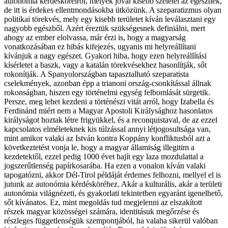
autonómia kérdésköreiről, melyek jóval kisebb szeletei az egésznek,
de itt is érdekes ellentmondásokba ütközünk. A szeparatizmus olyan
politikai törekvés, mely egy kisebb területet kíván leválasztani egy
nagyobb egészből. Azért éreztük szükségesnek definiálni, mert
ahogy az ember elolvassa, már érzi is, hogy a magyarság
vonatkozásában ez hibás kifejezés, ugyanis mi helyreállítani
kívánjuk a nagy egészet. Gyakori hiba, hogy ezen helyreállítási
kísérletet a baszk, vagy a katalán törekvésekhez hasonlítják, sőt
rokonítják. A Spanyolországban tapasztalható szeparatista
cselekmények, azonban épp a trianoni ország-csonkítással állnak
rokonságban, hiszen egy történelmi egység felbomlását sürgetik.
Persze, meg lehet kezdeni a történészi vitát arról, hogy Izabella és
Ferdinánd miért nem a Magyar Apostoli Királysághoz hasonlatos
királyságot hoztak létre frigyükkel, és a reconquistaval, de az ezzel
kapcsolatos elméleteknek kis túlzással annyi létjogosultsága van,
mint amikor valaki az István kontra Koppány konfliktusból azt a
következtetést vonja le, hogy a magyar államiság illegitim a
kezdetektől, ezzel pedig 1000 évet hajít egy laza mozdulattal a
jogszerűtlenség papírkosarába. Ha ezen a vonalon kíván valaki
tapogatózni, akkor Dél-Tirol példáját érdemes felhozni, mellyel el is
jutunk az autonómia kérdésköréhez. Akár a kulturális, akár a területi
autonómia világnézeti, és gyakorlati tekintetben egyaránt igenelhető,
sőt kívánatos. Ez, mint megoldás tud megjelenni az elszakított
részek magyar közösségei számára, identitásuk megőrzése és
részleges függetlenségük szempontjából, ha valaha sikerül valóban