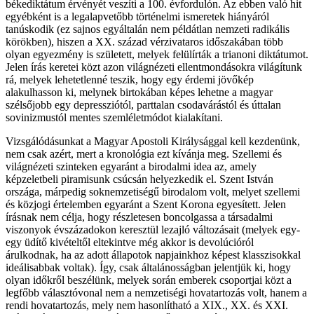
békediktátum érvényét veszíti a 100. évfordulón. Az ebben való hit
egyébként is a legalapvetőbb történelmi ismeretek hiányáról
tanúskodik (ez sajnos egyáltalán nem példátlan nemzeti radikális
körökben), hiszen a XX. század vérzivataros időszakában több
olyan egyezmény is született, melyek felülírták a trianoni diktátumot.
Jelen írás keretei közt azon világnézeti ellentmondásokra világítunk
rá, melyek lehetetlenné teszik, hogy egy érdemi jövőkép
alakulhasson ki, melynek birtokában képes lehetne a magyar
szélsőjobb egy depressziótól, parttalan csodavárástól és úttalan
sovinizmustól mentes szemléletmódot kialakítani.
Vizsgálódásunkat a Magyar Apostoli Királysággal kell kezdenünk,
nem csak azért, mert a kronológia ezt kívánja meg. Szellemi és
világnézeti szinteken egyaránt a birodalmi idea az, amely
képzeletbeli piramisunk csúcsán helyezkedik el. Szent István
országa, márpedig soknemzetiségű birodalom volt, melyet szellemi
és közjogi értelemben egyaránt a Szent Korona egyesített. Jelen
írásnak nem célja, hogy részletesen boncolgassa a társadalmi
viszonyok évszázadokon keresztül lezajló változásait (melyek egy-
egy üdítő kivételtől eltekintve még akkor is devolúcióról
árulkodnak, ha az adott állapotok napjainkhoz képest klasszisokkal
ideálisabbak voltak). Így, csak általánosságban jelentjük ki, hogy
olyan időkről beszélünk, melyek során emberek csoportjai közt a
legfőbb választóvonal nem a nemzetiségi hovatartozás volt, hanem a
rendi hovatartozás, mely nem hasonlítható a XIX., XX. és XXI.