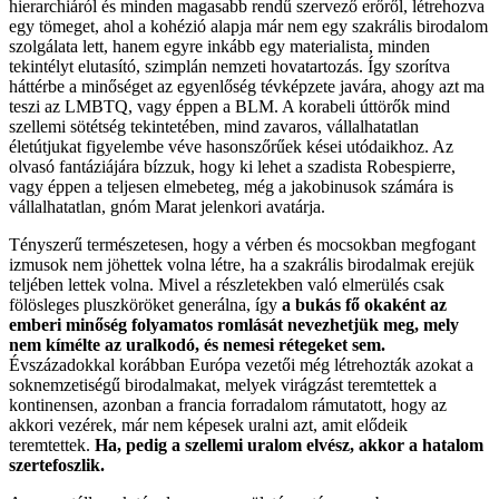
hierarchiáról és minden magasabb rendű szervező erőről, létrehozva
egy tömeget, ahol a kohézió alapja már nem egy szakrális birodalom
szolgálata lett, hanem egyre inkább egy materialista, minden
tekintélyt elutasító, szimplán nemzeti hovatartozás. Így szorítva
háttérbe a minőséget az egyenlőség tévképzete javára, ahogy azt ma
teszi az LMBTQ, vagy éppen a BLM. A korabeli úttörők mind
szellemi sötétség tekintetében, mind zavaros, vállalhatatlan
életútjukat figyelembe véve hasonszőrűek kései utódaikhoz. Az
olvasó fantáziájára bízzuk, hogy ki lehet a szadista Robespierre,
vagy éppen a teljesen elmebeteg, még a jakobinusok számára is
vállalhatatlan, gnóm Marat jelenkori avatárja.
Tényszerű természetesen, hogy a vérben és mocsokban megfogant
izmusok nem jöhettek volna létre, ha a szakrális birodalmak erejük
teljében lettek volna. Mivel a részletekben való elmerülés csak
fölösleges pluszköröket generálna, így
a bukás fő okaként az
emberi minőség folyamatos romlását nevezhetjük meg, mely
nem kímélte az uralkodó, és nemesi rétegeket sem.
Évszázadokkal korábban Európa vezetői még létrehozták azokat a
soknemzetiségű birodalmakat, melyek virágzást teremtettek a
kontinensen, azonban a francia forradalom rámutatott, hogy az
akkori vezérek, már nem képesek uralni azt, amit elődeik
teremtettek.
Ha, pedig a szellemi uralom elvész, akkor a hatalom
szertefoszlik.