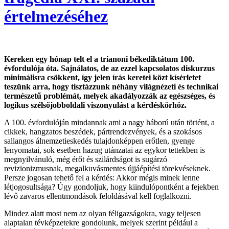
értelmezéséhez
Kereken egy hónap telt el a trianoni békediktátum 100.
évfordulója óta. Sajnálatos, de az ezzel kapcsolatos diskurzus
minimálisra csökkent, így jelen írás keretei közt kísérletet
teszünk arra, hogy tisztázzunk néhány világnézeti és technikai
természetű problémát, melyek akadályozzák az egészséges, és
logikus szélsőjobboldali viszonyulást a kérdéskörhöz.
A 100. évfordulóján mindannak ami a nagy háború után történt, a
cikkek, hangzatos beszédek, pártrendezvények, és a szokásos
sallangos álnemzetieskedés tulajdonképpen erőtlen, gyenge
lenyomatai, sok esetben hazug utánzatai az egykor tettekben is
megnyilvánuló, még érőt és szilárdságot is sugárzó
revizionizmusnak, megalkuvásmentes újjáépítési törekvéseknek.
Persze jogosan tehető fel a kérdés: Akkor mégis minek lenne
létjogosultsága? Úgy gondoljuk, hogy kiindulópontként a fejekben
lévő zavaros ellentmondások feloldásával kell foglalkozni.
Mindez alatt most nem az olyan féligazságokra, vagy teljesen
alaptalan tévképzetekre gondolunk, melyek szerint például a