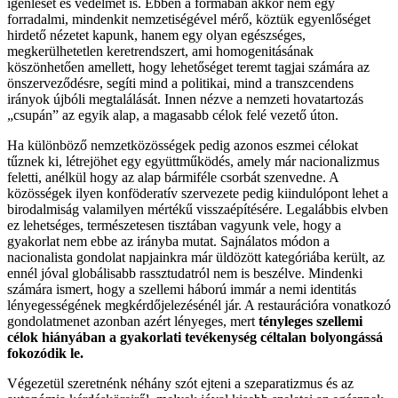
igenlését és védelmét is. Ebben a formában akkor nem egy
forradalmi, mindenkit nemzetiségével mérő, köztük egyenlőséget
hirdető nézetet kapunk, hanem egy olyan egészséges,
megkerülhetetlen keretrendszert, ami homogenitásának
köszönhetően amellett, hogy lehetőséget teremt tagjai számára az
önszerveződésre, segíti mind a politikai, mind a transzcendens
irányok újbóli megtalálását. Innen nézve a nemzeti hovatartozás
„csupán” az egyik alap, a magasabb célok felé vezető úton.
Ha különböző nemzetközösségek pedig azonos eszmei célokat
tűznek ki, létrejöhet egy együttműködés, amely már nacionalizmus
feletti, anélkül hogy az alap bármiféle csorbát szenvedne. A
közösségek ilyen konföderatív szervezete pedig kiindulópont lehet a
birodalmiság valamilyen mértékű visszaépítésére. Legalábbis elvben
ez lehetséges, természetesen tisztában vagyunk vele, hogy a
gyakorlat nem ebbe az irányba mutat. Sajnálatos módon a
nacionalista gondolat napjainkra már üldözött kategóriába került, az
ennél jóval globálisabb rassztudatról nem is beszélve. Mindenki
számára ismert, hogy a szellemi háború immár a nemi identitás
lényegességének megkérdőjelezésénél jár. A restaurációra vonatkozó
gondolatmenet azonban azért lényeges, mert
tényleges szellemi
célok hiányában a gyakorlati tevékenység céltalan bolyongássá
fokozódik le.
Végezetül szeretnénk néhány szót ejteni a szeparatizmus és az