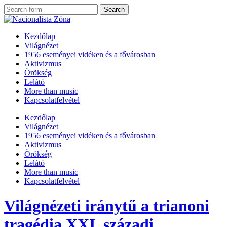
Kezdőlap
Világnézet
1956 eseményei vidéken és a fővárosban
Aktivizmus
Örökség
Lelátó
More than music
Kapcsolatfelvétel
Kezdőlap
Világnézet
1956 eseményei vidéken és a fővárosban
Aktivizmus
Örökség
Lelátó
More than music
Kapcsolatfelvétel
Világnézeti iránytű a trianoni
tragédia XXI. századi