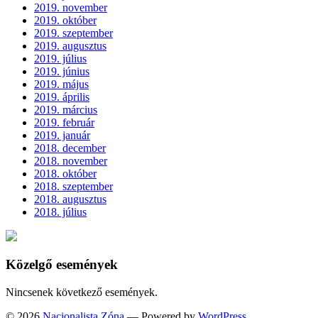
2019. november
2019. október
2019. szeptember
2019. augusztus
2019. július
2019. június
2019. május
2019. április
2019. március
2019. február
2019. január
2018. december
2018. november
2018. október
2018. szeptember
2018. augusztus
2018. július
Közelgő események
Nincsenek következő események.
© 2026
Nacionalista Zóna
— Powered by
WordPress