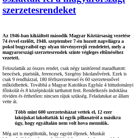
szerzetesrendeket
Az 1946-ban kikiáltott második Magyar Köztársaság vezetése
74 évvel ezelőtt, 1948. szeptember 7-én hozott napvilágra a
pokol bugyraiból egy olyan törvényerejű rendeletet, mely a
magyarországi szerzetesrendek szinte végleges eltűnéséhez
vezetett.
Feloszlatták az összes rendet, csak négy tanitórend maradhatott:
bencések, piaristák, ferencesek, Szegény Iskolanővérek. Ezek is
csak 9 rendházzal, 180 férfiszerzetessel és 60 szerzetesnővel
működhettek. Továbbá a Magyar Katolikus Egyház 4 hittudományi
főiskolát és 8 középiskolát tarthatott fent. Rendelkezés indoklása
röviden és érthetően: nincsen rájuk szükség. Feladatukat az állam
vette át.
Több mint 600 szerzetesházat vettek el, 12 ezer
lakójukat lakoltatták ki egyik pillanatról a másikra
úgy, hogy egyáltalán nem volt hova menniük.
Még azt is megtiltották, hogy együtt éljenek. Munkát