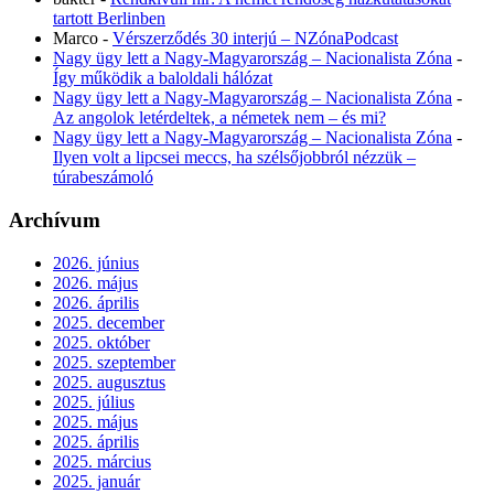
tartott Berlinben
Marco
-
Vérszerződés 30 interjú – NZónaPodcast
Nagy ügy lett a Nagy-Magyarország – Nacionalista Zóna
-
Így működik a baloldali hálózat
Nagy ügy lett a Nagy-Magyarország – Nacionalista Zóna
-
Az angolok letérdeltek, a németek nem – és mi?
Nagy ügy lett a Nagy-Magyarország – Nacionalista Zóna
-
Ilyen volt a lipcsei meccs, ha szélsőjobbról nézzük –
túrabeszámoló
Archívum
2026. június
2026. május
2026. április
2025. december
2025. október
2025. szeptember
2025. augusztus
2025. július
2025. május
2025. április
2025. március
2025. január