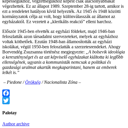
képességükhöz, végzettségükhöz képest csak alacsonyabbakat
végezhettek. Ez az állapot 1989. Szeptember 28-ig tartott, amikor is
ezt a rendeletet hatályon kívül helyezték. Az 1945 és 1948 közötti
kormányzatok célja az volt, hogy különválasszák az államot az
egyházaktól. Ez vezetett a „klerikális reakció” elleni harchoz.
Először 1945-ben elvették az egyházi földeket, majd 1946-ban
feloszlatták azon társadalmi szervezeteket, melyek az egyházhoz
voltak köthetőek. Ezután 1948-ban államosították az egyházi
iskolákat, végül 1950-ben feloszlatták a szerzetesrendeket. Ahogy
Borvendég Zsuzsanna történész megjegyezte:
„A bolsevik ideológia
a kereszténységet és az azt képviselő egyházakat kiáltotta ki legfőbb
ellenségének, ugyanis a kommunisták nemcsak a politikai és
gazdasági uralmat akarták megkaparintani, hanem az emberek
lelkét is.”
– Piedone /
Örökség
/ Nacionalista Zóna –
Facebook
Twitter
Palotay
Author archive