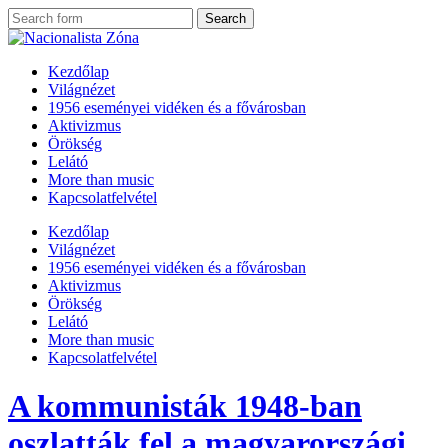
Kezdőlap
Világnézet
1956 eseményei vidéken és a fővárosban
Aktivizmus
Örökség
Lelátó
More than music
Kapcsolatfelvétel
Kezdőlap
Világnézet
1956 eseményei vidéken és a fővárosban
Aktivizmus
Örökség
Lelátó
More than music
Kapcsolatfelvétel
A kommunisták 1948-ban
oszlatták fel a magyarországi