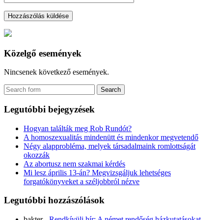
Közelgő események
Nincsenek következő események.
Legutóbbi bejegyzések
Hogyan találták meg Rob Rundót?
A homoszexualitás mindenütt és mindenkor megvetendő
Négy alapprobléma, melyek társadalmaink romlottságát
okozzák
Az abortusz nem szakmai kérdés
Mi lesz április 13-án? Megvizsgáljuk lehetséges
forgatókönyveket a széljobbról nézve
Legutóbbi hozzászólások
bakter
-
Rendkívüli hír: A német rendőség házkutatásokat