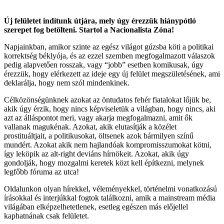
Új felületet indítunk útjára, mely úgy érezzük hiánypótló
szerepet fog betölteni. Startol a Nacionalista Zóna!
Napjainkban, amikor szinte az egész világot gúzsba köti a politikai
korrektség béklyója, és az ezzel szemben megfogalmazott válaszok
pedig alapvetően rosszak, vagy “jobb” esetben komikusak, úgy
érezzük, hogy elérkezett az ideje egy új felület megszületésének, ami
deklarálja, hogy nem szól mindenkinek.
Célközönségünknek azokat az öntudatos fehér fiatalokat lőjük be,
akik úgy érzik, hogy nincs képviseletük a világban, hogy nincs, aki
azt az álláspontot meri, vagy akarja megfogalmazni, amit ők
vallanak magukénak. Azokat, akik elutasítják a közélet
prostituáltjait, a politikusokat, öltsenek azok bármilyen színű
mundért. Azokat akik nem hajlandóak kompromisszumokat kötni,
így leköpik az alt-right deviáns hírnökeit. Azokat, akik úgy
gondolják, hogy mozgalmi keretek közt kell építkezni, melynek
legfőbb fóruma az utca!
Oldalunkon olyan hírekkel, véleményekkel, történelmi vonatkozású
írásokkal és interjúkkal fogtok találkozni, amik a mainstream média
világában elképzelhetetlenek, esetleg egészen más előjellel
kaphatnának csak felületet.