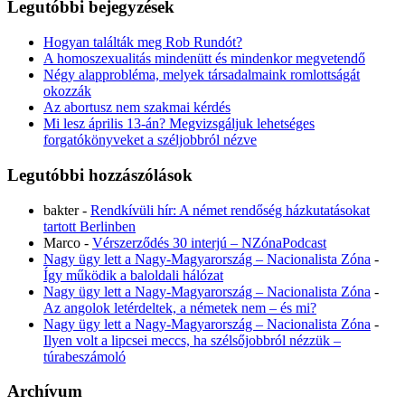
Legutóbbi bejegyzések
Hogyan találták meg Rob Rundót?
A homoszexualitás mindenütt és mindenkor megvetendő
Négy alapprobléma, melyek társadalmaink romlottságát
okozzák
Az abortusz nem szakmai kérdés
Mi lesz április 13-án? Megvizsgáljuk lehetséges
forgatókönyveket a széljobbról nézve
Legutóbbi hozzászólások
bakter
-
Rendkívüli hír: A német rendőség házkutatásokat
tartott Berlinben
Marco
-
Vérszerződés 30 interjú – NZónaPodcast
Nagy ügy lett a Nagy-Magyarország – Nacionalista Zóna
-
Így működik a baloldali hálózat
Nagy ügy lett a Nagy-Magyarország – Nacionalista Zóna
-
Az angolok letérdeltek, a németek nem – és mi?
Nagy ügy lett a Nagy-Magyarország – Nacionalista Zóna
-
Ilyen volt a lipcsei meccs, ha szélsőjobbról nézzük –
túrabeszámoló
Archívum