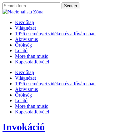
Kezdőlap
Világnézet
1956 eseményei vidéken és a fővárosban
Aktivizmus
Örökség
Lelátó
More than music
Kapcsolatfelvétel
Kezdőlap
Világnézet
1956 eseményei vidéken és a fővárosban
Aktivizmus
Örökség
Lelátó
More than music
Kapcsolatfelvétel
Invokáció