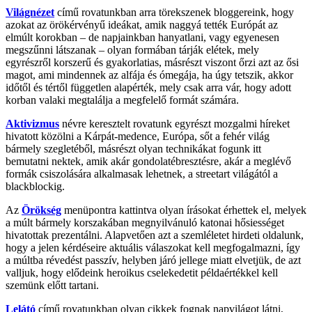
Világnézet
című rovatunkban arra törekszenek bloggereink, hogy
azokat az örökérvényű ideákat, amik naggyá tették Európát az
elmúlt korokban – de napjainkban hanyatlani, vagy egyenesen
megszűnni látszanak – olyan formában tárják elétek, mely
egyrészről korszerű és gyakorlatias, másrészt viszont őrzi azt az ősi
magot, ami mindennek az alfája és ómegája, ha úgy tetszik, akkor
időtől és tértől független alapérték, mely csak arra vár, hogy adott
korban valaki megtalálja a megfelelő formát számára.
Aktivizmus
névre keresztelt rovatunk egyrészt mozgalmi híreket
hivatott közölni a Kárpát-medence, Európa, sőt a fehér világ
bármely szegletéből, másrészt olyan technikákat fogunk itt
bemutatni nektek, amik akár gondolatébresztésre, akár a meglévő
formák csiszolására alkalmasak lehetnek, a streetart világától a
blackblockig.
Az
Örökség
menüpontra kattintva olyan írásokat érhettek el, melyek
a múlt bármely korszakában megnyilvánuló katonai hősiességet
hivatottak prezentálni. Alapvetően azt a szemléletet hirdeti oldalunk,
hogy a jelen kérdéseire aktuális válaszokat kell megfogalmazni, így
a múltba révedést passzív, helyben járó jellege miatt elvetjük, de azt
valljuk, hogy elődeink heroikus cselekedetit példaértékkel kell
szemünk előtt tartani.
Lelátó
című rovatunkban olyan cikkek fognak napvilágot látni,