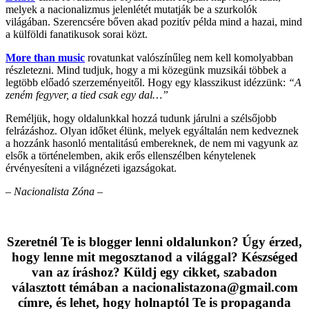
melyek a nacionalizmus jelenlétét mutatják be a szurkolók
világában. Szerencsére bőven akad pozitív példa mind a hazai, mind
a külföldi fanatikusok sorai közt.
More than music
rovatunkat valószínűleg nem kell komolyabban
részletezni. Mind tudjuk, hogy a mi közegünk muzsikái többek a
legtöbb előadó szerzeményeitől. Hogy egy klasszikust idézzünk:
“A
zeném fegyver, a tied csak egy dal…”
Reméljük, hogy oldalunkkal hozzá tudunk járulni a szélsőjobb
felrázáshoz. Olyan időket élünk, melyek egyáltalán nem kedveznek
a hozzánk hasonló mentalitású embereknek, de nem mi vagyunk az
elsők a történelemben, akik erős ellenszélben kénytelenek
érvényesíteni a világnézeti igazságokat.
– Nacionalista Zóna –
Szeretnél Te is blogger lenni oldalunkon? Úgy érzed,
hogy lenne mit megosztanod a világgal? Készséged
van az íráshoz? Küldj egy cikket, szabadon
választott témában a nacionalistazona@gmail.com
címre, és lehet, hogy holnaptól Te is propaganda