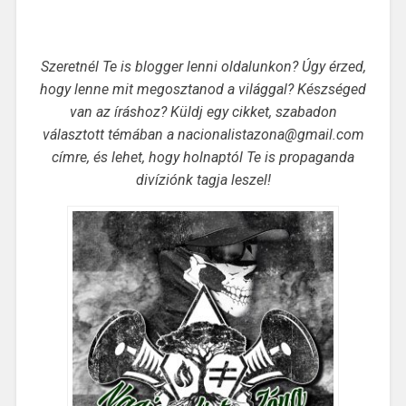
Szeretnél Te is blogger lenni oldalunkon? Úgy érzed,
hogy lenne mit megosztanod a világgal? Készséged
van az íráshoz? Küldj egy cikket, szabadon
választott témában a nacionalistazona@gmail.com
címre, és lehet, hogy holnaptól Te is propaganda
divíziónk tagja leszel!