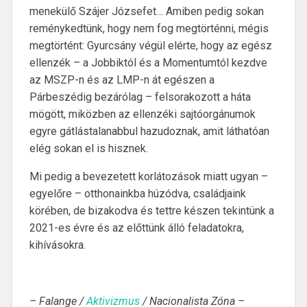
menekülő Szájer Józsefet… Amiben pedig sokan
reménykedtünk, hogy nem fog megtörténni, mégis
megtörtént: Gyurcsány végül elérte, hogy az egész
ellenzék – a Jobbiktól és a Momentumtól kezdve
az MSZP-n és az LMP-n át egészen a
Párbeszédig bezárólag – felsorakozott a háta
mögött, miközben az ellenzéki sajtóorgánumok
egyre gátlástalanabbul hazudoznak, amit láthatóan
elég sokan el is hisznek.
Mi pedig a bevezetett korlátozások miatt ugyan –
egyelőre – otthonainkba húzódva, családjaink
körében, de bizakodva és tettre készen tekintünk a
2021-es évre és az előttünk álló feladatokra,
kihívásokra.
– Falange /
Aktivizmus
/ Nacionalista Zóna –