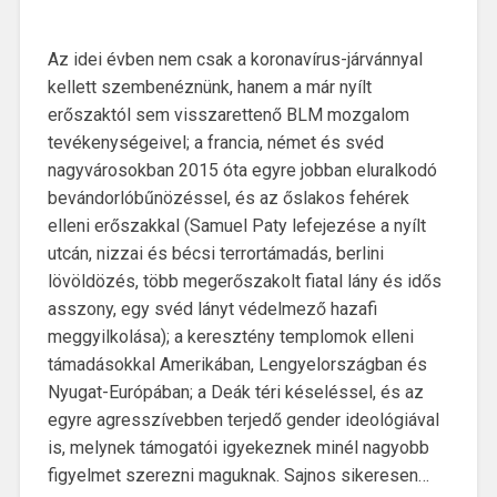
Az idei évben nem csak a koronavírus-járvánnyal
kellett szembenéznünk, hanem a már nyílt
erőszaktól sem visszarettenő BLM mozgalom
tevékenységeivel; a francia, német és svéd
nagyvárosokban 2015 óta egyre jobban eluralkodó
bevándorlóbűnözéssel, és az őslakos fehérek
elleni erőszakkal (Samuel Paty lefejezése a nyílt
utcán, nizzai és bécsi terrortámadás, berlini
lövöldözés, több megerőszakolt fiatal lány és idős
asszony, egy svéd lányt védelmező hazafi
meggyilkolása); a keresztény templomok elleni
támadásokkal Amerikában, Lengyelországban és
Nyugat-Európában; a Deák téri késeléssel, és az
egyre agresszívebben terjedő gender ideológiával
is, melynek támogatói igyekeznek minél nagyobb
figyelmet szerezni maguknak. Sajnos sikeresen…