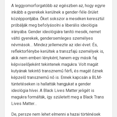
A leggyomorforgatóbb az egészben az, hogy egyre
inkább a gyerekek kerülnek a gender-féle őrület
középpontjába. Őket sokszor a meséken keresztül
próbálják meg befolyásolni a liberális ideológia
irányába. Gender ideológiára tanító mesék, nemet
váltó gyerekek, gendersemleges személyes
névmások… Mindez jellemezte az idei évet. És,
reflektorfénybe kerültek a transzfajú személyek is,
akik nem emberi lényként, hanem egy másik faj
képviselőjeként tekintenek magukra. Volt magát
kutyának tekintő transznemű férfi, és magát őznek
képzelő transznemű nő is. Ennek kapcsán a BLM-
tüntetéseken is hallatták hangjukat a gender
ideológia hívei. A Black Lives Matter jeligét is
magukra formálták, így született meg a Black Trans
Lives Matter…
De, persze nem lehet elmenni a hazai történések