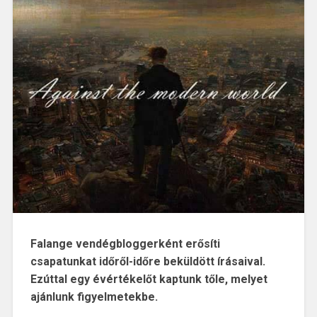
Falange vendégbloggerként erősíti
csapatunkat időről-időre beküldött írásaival.
Ezúttal egy évértékelőt kaptunk tőle, melyet
ajánlunk figyelmetekbe.