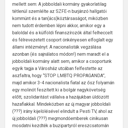
mellett sem: A jobboldali kormány gyakorlatilag
tétlenül szemlélte az SZFE-n burjánzó hallgatói
kommünt és a tan(ács)köztársaságot, miközben
nem tudott érdemben lépni akkor, amikor egy a
baloldal és a külföldi finanszírozók által felheccelt
és félrevezetett csoport önkényesen elfoglalt egy
állami intézményt. A nacionalisták vegzálása
azonban (és sajnálatos módon!) nem maradt el a
jobboldali kormány alatt sem, amikor a csoportunk
egyik tagja a Városház utcában felfestette az
aszfaltra, hogy “STOP LMBTQ PROPAGANDA”,
majd amikor 3-4 nacionalista fiatal az ősz folyamán
egy molinót feszített ki a bolgár nagykövetség
előtt, szolidaritást vállalva a hazájukban üldözött
hazafiakkal. Mindeközben az új magyar jobboldali
(???) irány kijelölésével elindult a Pesti TV, ahol az
új jobboldali (???) megmondóemberek cinikusan
mosdatni kezdték a buzipartyról ereszcsatornán