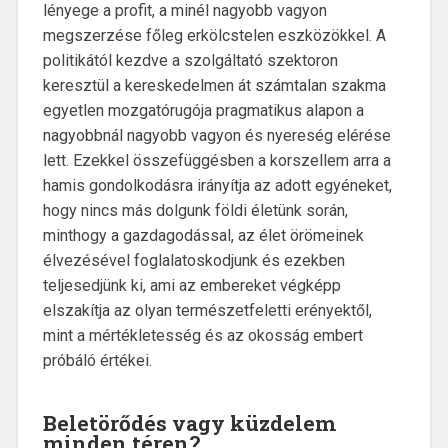
lényege a profit, a minél nagyobb vagyon
megszerzése főleg erkölcstelen eszközökkel. A
politikától kezdve a szolgáltató szektoron
keresztül a kereskedelmen át számtalan szakma
egyetlen mozgatórugója pragmatikus alapon a
nagyobbnál nagyobb vagyon és nyereség elérése
lett. Ezekkel összefüggésben a korszellem arra a
hamis gondolkodásra irányítja az adott egyéneket,
hogy nincs más dolgunk földi életünk során,
minthogy a gazdagodással, az élet örömeinek
élvezésével foglalatoskodjunk és ezekben
teljesedjünk ki, ami az embereket végképp
elszakítja az olyan természetfeletti erényektől,
mint a mértékletesség és az okosság embert
próbáló értékei.
Beletörődés
vagy
küzdelem
minden téren?