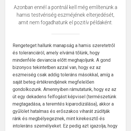
Azonban ennél a pontnál kell még említenünk a
hamis testvériség eszméjének elterjedését,
amit nem fogadhatunk el pozitív példaként.
Rengeteget hallunk manapság a hamis szeretetről
és toleranciáról, amely elvárná tőlünk, hogy
mindenféle deviancia előtt meghajoljunk. A gond
bizonyos tekintetben azzal van, hogy ez az
eszmeiség csak addig toleráns másokkal, amíg a
saját beteg értékrendjének megfelelően
gondolkozunk. Amennyiben rámutatunk, hogy ez az
út egy dekadens felfogást képvisel (természetünk
megtagadása, a teremtés kiparodizálása), akkor a
gyűlölet hatalmas és erőszakos viharát zúdítják
ránk és megbélyegeznek, mint kirekesztő és
intoleráns személyeket. Ez pedig azt igazolja, hogy