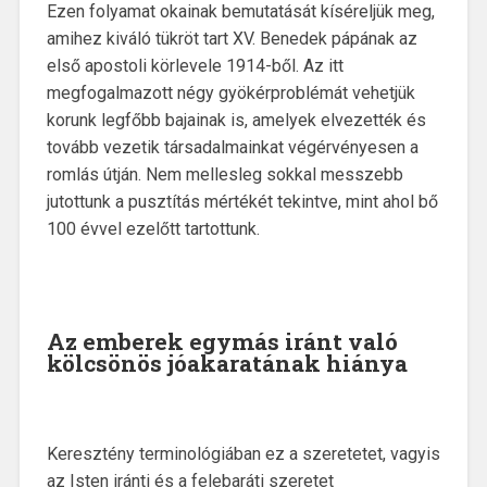
Ezen folyamat okainak bemutatását kíséreljük meg,
amihez kiváló tükröt tart XV. Benedek pápának az
első apostoli körlevele 1914-ből. Az itt
megfogalmazott négy gyökérproblémát vehetjük
korunk legfőbb bajainak is, amelyek elvezették és
tovább vezetik társadalmainkat végérvényesen a
romlás útján. Nem mellesleg sokkal messzebb
jutottunk a pusztítás mértékét tekintve, mint ahol bő
100 évvel ezelőtt tartottunk.
Az
emberek egymás iránt való
kölcsönös jóakaratának hiánya
Keresztény terminológiában ez a szeretetet, vagyis
az Isten iránti és a felebaráti szeretet