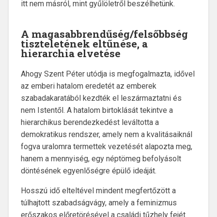
itt nem másról, mint gyűlöletről beszélhetünk.
A
magasabbrendűség/felsőbbség
tiszteletének eltűnése, a
hierarchia elvetése
Ahogy Szent Péter utódja is megfogalmazta, idővel
az emberi hatalom eredetét az emberek
szabadakaratából kezdték el leszármaztatni és
nem Istentől. A hatalom birtoklását tekintve a
hierarchikus berendezkedést leváltotta a
demokratikus rendszer, amely nem a kvalitásaiknál
fogva uralomra termettek vezetését alapozta meg,
hanem a mennyiség, egy néptömeg befolyásolt
döntésének egyenlőségre épülő ideáját.
Hosszú idő elteltével mindent megfertőzött a
túlhajtott szabadságvágy, amely a feminizmus
erőszakos előretörésével a családi tűzhely fejét