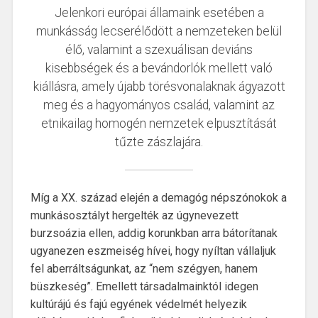
Jelenkori európai államaink esetében a
munkásság lecserélődött a nemzeteken belül
élő, valamint a szexuálisan deviáns
kisebbségek és a bevándorlók mellett való
kiállásra, amely újabb törésvonalaknak ágyazott
meg és a hagyományos család, valamint az
etnikailag homogén nemzetek elpusztítását
tűzte zászlajára.
Míg a XX. század elején a demagóg népszónokok a
munkásosztályt hergelték az úgynevezett
burzsoázia ellen, addig korunkban arra bátorítanak
ugyanezen eszmeiség hívei, hogy nyíltan vállaljuk
fel aberráltságunkat, az “nem szégyen, hanem
büszkeség”. Emellett társadalmainktól idegen
kultúrájú és fajú egyének védelmét helyezik