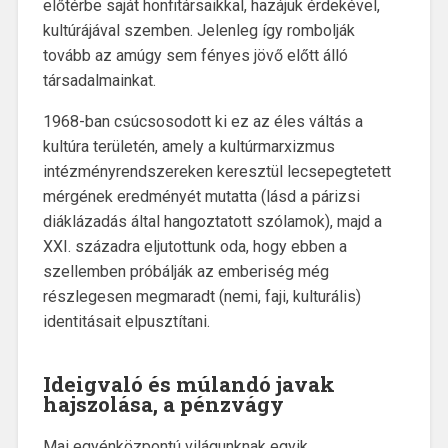
előtérbe saját honfitársaikkal, hazájuk érdekével,
kultúrájával szemben. Jelenleg így rombolják
tovább az amúgy sem fényes jövő előtt álló
társadalmainkat.
1968-ban csúcsosodott ki ez az éles váltás a
kultúra területén, amely a kultúrmarxizmus
intézményrendszereken keresztül lecsepegtetett
mérgének eredményét mutatta (lásd a párizsi
diáklázadás által hangoztatott szólamok), majd a
XXI. századra eljutottunk oda, hogy ebben a
szellemben próbálják az emberiség még
részlegesen megmaradt (nemi, faji, kulturális)
identitásait elpusztítani.
Ideigvaló és múlandó javak
hajszolása, a
pénzvágy
Mai egyénközpontú világunknak egyik