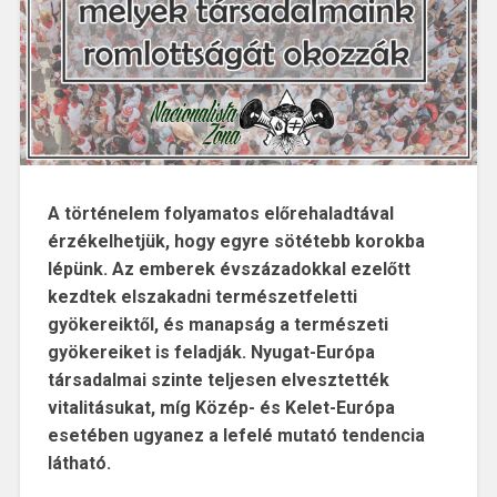
A történelem folyamatos előrehaladtával
érzékelhetjük, hogy egyre sötétebb korokba
lépünk. Az emberek évszázadokkal ezelőtt
kezdtek elszakadni természetfeletti
gyökereiktől, és manapság a természeti
gyökereiket is feladják. Nyugat-Európa
társadalmai szinte teljesen elvesztették
vitalitásukat, míg Közép- és Kelet-Európa
esetében ugyanez a lefelé mutató tendencia
látható.