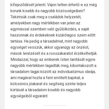
kifejeződését jelenti. Vajon tetten érhető-e ez még
korunk kisebb és nagyobb közösségeiben?
Tekintsük csak meg a családok helyzetét,
amelyekben nagy mértékben van jelen az
egymással szemben való gyűlölködés, a saját
haszonnak és érdekeknek kizárólagos szem előtt
tartása. Ha pedig a társadalmat, mint nagyobb
egységet vesszük, akkor ugyanúgy az önzést,
mások lenézését és a rosszakaratot érzékelhetjük.
Mindazzal, hogy az emberek Isten tanítását egyre
nagyobb mértékben tagadták meg, kibontakozott a
társadalom tagjai között az individualizmus ideája,
ami magával hozta a fent említett bajokat, a
kölcsönös jóakarat és segítség szinte teljes
kiirtását a társadalom kisebb és nagyobb
egységeiből egyaránt.