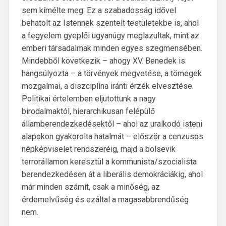
sem kímélte meg. Ez a szabadosság idővel
behatolt az Istennek szentelt testületekbe is, ahol
a fegyelem gyeplői ugyanúgy meglazultak, mint az
emberi társadalmak minden egyes szegmensében.
Mindebből következik – ahogy XV. Benedek is
hangsúlyozta – a törvények megvetése, a tömegek
mozgalmai, a diszciplína iránti érzék elvesztése.
Politikai értelemben eljutottunk a nagy
birodalmaktól, hierarchikusan felépülő
államberendezkedésektől – ahol az uralkodó isteni
alapokon gyakorolta hatalmát – először a cenzusos
népképviselet rendszeréig, majd a bolsevik
terrorállamon keresztül a kommunista/szocialista
berendezkedésen át a liberális demokráciákig, ahol
már minden számít, csak a minőség, az
érdemelvűség és ezáltal a magasabbrendűség
nem.