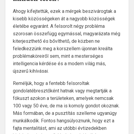
Ahogy kifejtettük, ezek a mérgek beszivárogtak a
kisebb közösségeken át a nagyobb közösségek
életébe egyaránt. A felsorolt négy probléma
szorosan összefügg egymással, magyarázata még
kiterjeszthető és bővíthető, de közben ne
feledkezzünk meg a korszellem újonnan kreálta
problémaköreiről sem, mint a mesterséges
intelligencia kérdése és a modern világ más,
újszerű kihívásai.
Reméljük, hogy a fentebb felsoroltak
gondolatébresztőként hatnak vagy megtartják a
fókuszt azokon a területeken, amelyek nemcsak
100 vagy 50 éve, de ma is komoly gondot okoznak.
Más formában, de a pusztítás szelleme ugyanúgy
munkálkodik. Fontos hangsúlyoznunk, hogy ezt a
fajta mentalitást, ami az utóbbi évtizedekben