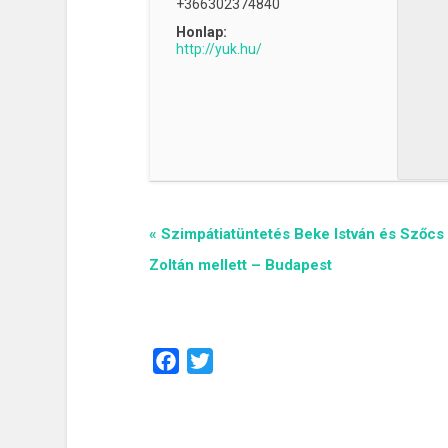
+366302374840
Honlap:
http://yuk.hu/
«
Szimpátiatüntetés Beke István és Szőcs
Zoltán mellett – Budapest
Esemény
navigáció
Facebook
Twitter