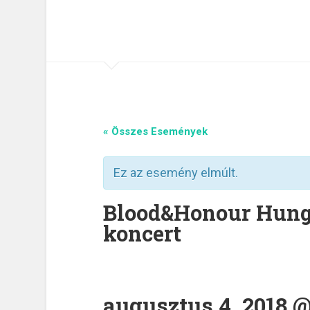
« Összes Események
Ez az esemény elmúlt.
Blood&Honour Hungá
koncert
augusztus 4, 2018 @