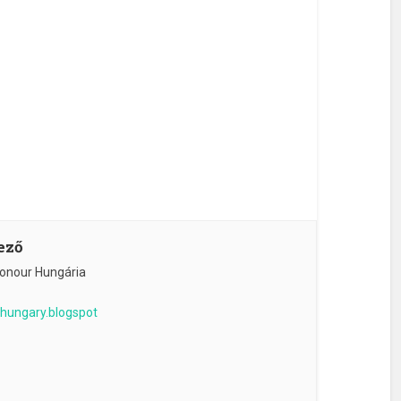
ező
onour Hungária
8hungary.blogspot