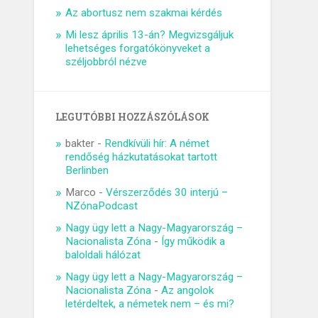
Az abortusz nem szakmai kérdés
Mi lesz április 13-án? Megvizsgáljuk
lehetséges forgatókönyveket a
széljobbról nézve
LEGUTÓBBI HOZZÁSZÓLÁSOK
bakter
-
Rendkívüli hír: A német
rendőség házkutatásokat tartott
Berlinben
Marco
-
Vérszerződés 30 interjú –
NZónaPodcast
Nagy ügy lett a Nagy-Magyarország –
Nacionalista Zóna
-
Így működik a
baloldali hálózat
Nagy ügy lett a Nagy-Magyarország –
Nacionalista Zóna
-
Az angolok
letérdeltek, a németek nem – és mi?