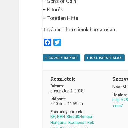
– Sons of Odin
– Kitörés
– Töretlen Hittel
További információk hamarosan!
Facebook
Twitter
+ GOOGLE NAPTÁR
+ ICAL EXPORTÁLÁS
Részletek
Szerv
Dátum:
Blood&H
augusztus 4, 2018
Honlap:
Időpont:
http://2
5:00 du. - 11:59 du.
.com/
Esemény címkék:
BH
,
BHH
,
Blood&Honour
Hungária
,
Budapest
,
Kék