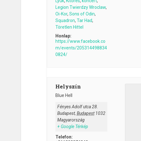
Lyuk
,
Kitörés
,
koncert
,
Legion Twierdzy Wroclaw
,
Oi-Kor
,
Sons of Odin
,
Squadron
,
Tar Had
,
Töretlen Hittel
Honlap:
https://www.facebook.co
m/events/205314498834
0824/
Helyszín
Blue Hell
Fényes Adolf utca 28.
Budapest
,
Budapest
1032
Magyarország
+ Google Térkép
Telefon: