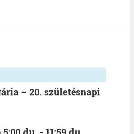
ria – 20. születésnapi
 5:00 du.
-
11:59 du.