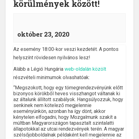
körülmények között!
október 23, 2020
Az esemény 18:00-kor veszi kezdetét. A pontos
helyszínt rövidesen nyilvános lesz!
Alább a Légió Hungária
web-oldalán közölt
részvételi minimumok olvashatóak:
“Megszokott, hogy egy tömegrendezvényünk előtt
bizonyos körökből heves visszhangot váltanak ki
az általunk állított szabályok. Hangsúlyozzuk, hogy
senkinek nem kötelező megjelennie
eseményünkön, azonban ha így dönt, akkor
kénytelen elfogadni, hogy Mozgalmunk szakít a
múltban Magyarországon tapasztalt szintalatti
állapotokkal az utcai rendezvények terén. A magyar
szélsőjobboldalnak példaként kell megjelennie az