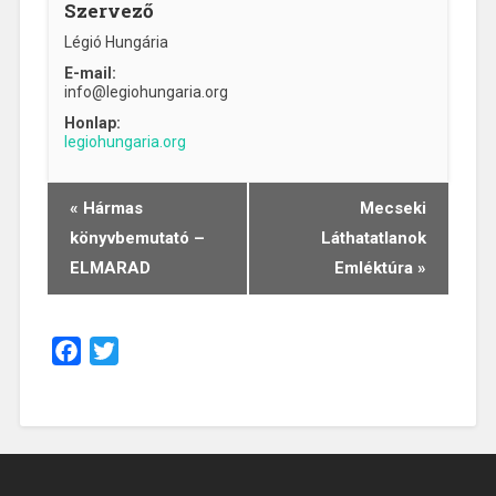
Szervező
Légió Hungária
E-mail:
info@legiohungaria.org
Honlap:
legiohungaria.org
«
Hármas
Mecseki
Esemény
könyvbemutató –
Láthatatlanok
navigáció
ELMARAD
Emléktúra
»
Facebook
Twitter