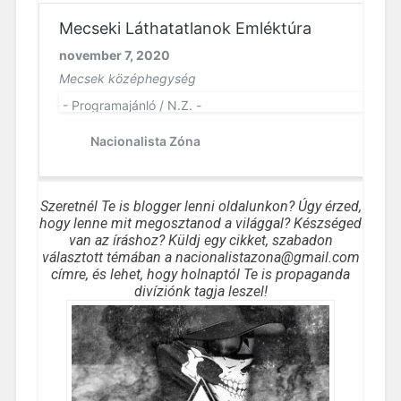
Szeretnél Te is blogger lenni oldalunkon? Úgy érzed,
hogy lenne mit megosztanod a világgal? Készséged
van az íráshoz? Küldj egy cikket, szabadon
választott témában a nacionalistazona@gmail.com
címre, és lehet, hogy holnaptól Te is propaganda
divíziónk tagja leszel!