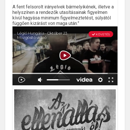
A fent felsorolt irányelvek bármelyikének, illetve a
helyszínen a rendezők utasításainak figyelmen
kívül hagyása minimum figyelmeztetést, súlyától
függően kizárást von maga után.”