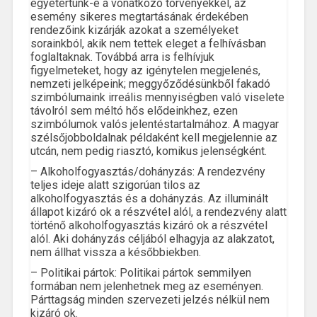
egyetértünk-e a vonatkozó törvényekkel, az
esemény sikeres megtartásának érdekében
rendezőink kizárják azokat a személyeket
sorainkból, akik nem tettek eleget a felhívásban
foglaltaknak. Továbbá arra is felhívjuk
figyelmeteket, hogy az igénytelen megjelenés,
nemzeti jelképeink; meggyőződésünkből fakadó
szimbólumaink irreális mennyiségben való viselete
távolról sem méltó hős elődeinkhez, ezen
szimbólumok valós jelentéstartalmához. A magyar
szélsőjobboldalnak példaként kell megjelennie az
utcán, nem pedig riasztó, komikus jelenségként.
– Alkoholfogyasztás/dohányzás: A rendezvény
teljes ideje alatt szigorúan tilos az
alkoholfogyasztás és a dohányzás. Az illuminált
állapot kizáró ok a részvétel alól, a rendezvény alatt
történő alkoholfogyasztás kizáró ok a részvétel
alól. Aki dohányzás céljából elhagyja az alakzatot,
nem állhat vissza a későbbiekben.
– Politikai pártok: Politikai pártok semmilyen
formában nem jelenhetnek meg az eseményen.
Párttagság minden szervezeti jelzés nélkül nem
kizáró ok.