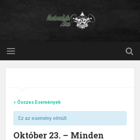
« Összes Események
Ez az esemény elmúlt.
Október 23. – Minden