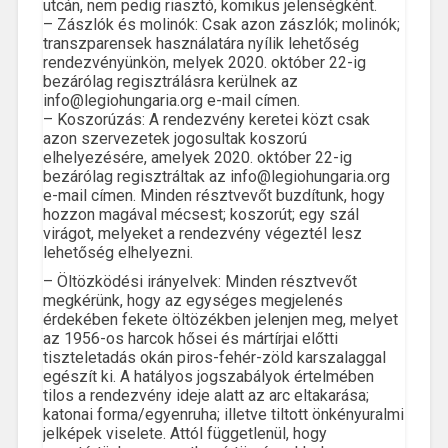
utcán, nem pedig riasztó, komikus jelenségként.
– Zászlók és molinók: Csak azon zászlók; molinók;
transzparensek használatára nyílik lehetőség
rendezvényünkön, melyek 2020. október 22-ig
bezárólag regisztrálásra kerülnek az
info@legiohungaria.org e-mail címen.
– Koszorúzás: A rendezvény keretei közt csak
azon szervezetek jogosultak koszorú
elhelyezésére, amelyek 2020. október 22-ig
bezárólag regisztráltak az info@legiohungaria.org
e-mail címen. Minden résztvevőt buzdítunk, hogy
hozzon magával mécsest; koszorút; egy szál
virágot, melyeket a rendezvény végeztél lesz
lehetőség elhelyezni.
– Öltözködési irányelvek: Minden résztvevőt
megkérünk, hogy az egységes megjelenés
érdekében fekete öltözékben jelenjen meg, melyet
az 1956-os harcok hősei és mártírjai előtti
tiszteletadás okán piros-fehér-zöld karszalaggal
egészít ki. A hatályos jogszabályok értelmében
tilos a rendezvény ideje alatt az arc eltakarása;
katonai forma/egyenruha; illetve tiltott önkényuralmi
jelképek viselete. Attól függetlenül, hogy