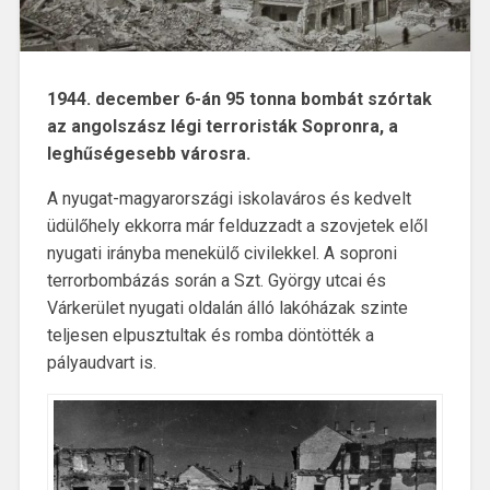
1944. december 6-án 95 tonna bombát szórtak
az angolszász légi terroristák Sopronra, a
leghűségesebb városra.
A nyugat-magyarországi iskolaváros és kedvelt
üdülőhely ekkorra már felduzzadt a szovjetek elől
nyugati irányba menekülő civilekkel. A soproni
terrorbombázás során a Szt. György utcai és
Várkerület nyugati oldalán álló lakóházak szinte
teljesen elpusztultak és romba döntötték a
pályaudvart is.