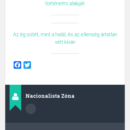
történelmi alakjait
Az ég sötét, mint a halál, és az ellenség ártatlan
vért kíván
Facebook
Twitter
Nacionalista Zóna