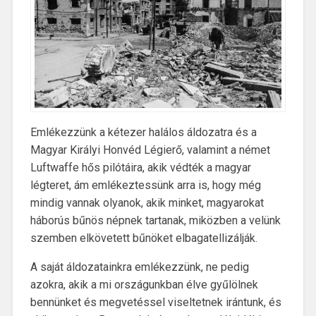
Emlékezzünk a kétezer halálos áldozatra és a
Magyar Királyi Honvéd Légierő, valamint a német
Luftwaffe hős pilótáira, akik védték a magyar
légteret, ám emlékeztessünk arra is, hogy még
mindig vannak olyanok, akik minket, magyarokat
háborús bűnös népnek tartanak, miközben a velünk
szemben elkövetett bűnöket elbagatellizálják.
A saját áldozatainkra emlékezzünk, ne pedig
azokra, akik a mi országunkban élve gyűlölnek
bennünket és megvetéssel viseltetnek irántunk, és