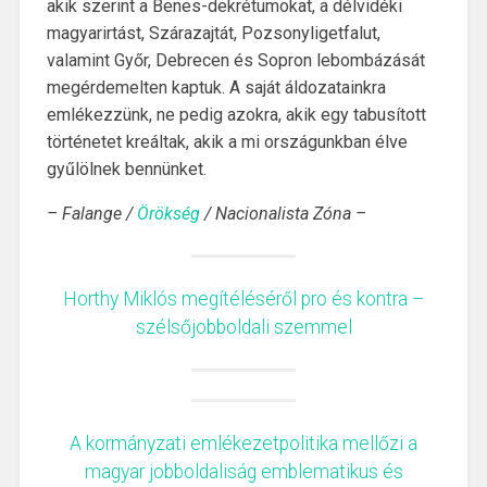
akik szerint a Benes-dekrétumokat, a délvidéki
magyarirtást, Szárazajtát, Pozsonyligetfalut,
valamint Győr, Debrecen és Sopron lebombázását
megérdemelten kaptuk. A saját áldozatainkra
emlékezzünk, ne pedig azokra, akik egy tabusított
történetet kreáltak, akik a mi országunkban élve
gyűlölnek bennünket.
– Falange /
Örökség
/ Nacionalista Zóna –
Horthy Miklós megítéléséről pro és kontra –
szélsőjobboldali szemmel
A kormányzati emlékezetpolitika mellőzi a
magyar jobboldaliság emblematikus és