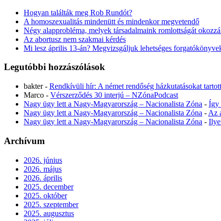
Hogyan találták meg Rob Rundót?
A homoszexualitás mindenütt és mindenkor megvetendő
Négy alapprobléma, melyek társadalmaink romlottságát okozz
Az abortusz nem szakmai kérdés
Mi lesz április 13-án? Megvizsgáljuk lehetséges forgatókönyvek
Legutóbbi hozzászólások
bakter
-
Rendkívüli hír: A német rendőség házkutatásokat tartot
Marco
-
Vérszerződés 30 interjú – NZónaPodcast
Nagy ügy lett a Nagy-Magyarország – Nacionalista Zóna
-
Így
Nagy ügy lett a Nagy-Magyarország – Nacionalista Zóna
-
Az 
Nagy ügy lett a Nagy-Magyarország – Nacionalista Zóna
-
Ily
Archívum
2026. június
2026. május
2026. április
2025. december
2025. október
2025. szeptember
2025. augusztus