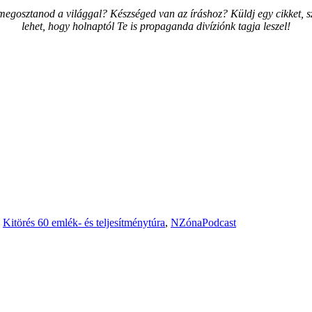
t megosztanod a világgal? Készséged van az íráshoz? Küldj egy cikket,
lehet, hogy holnaptól Te is propaganda divíziónk tagja leszel!
,
Kitörés 60 emlék- és teljesítménytúra
,
NZónaPodcast