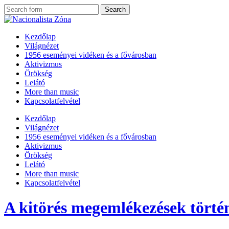
Kezdőlap
Világnézet
1956 eseményei vidéken és a fővárosban
Aktivizmus
Örökség
Lelátó
More than music
Kapcsolatfelvétel
Kezdőlap
Világnézet
1956 eseményei vidéken és a fővárosban
Aktivizmus
Örökség
Lelátó
More than music
Kapcsolatfelvétel
A kitörés megemlékezések törté