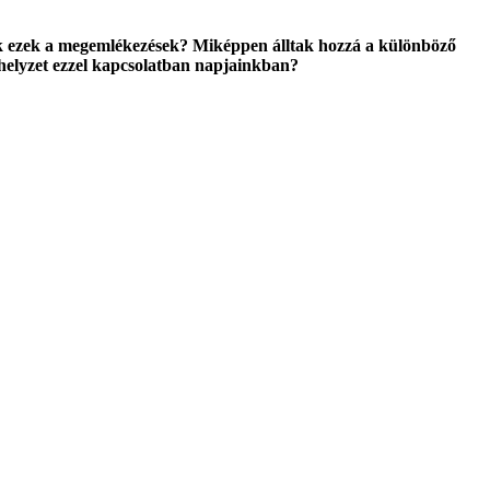
tak ezek a megemlékezések? Miképpen álltak hozzá a különböző
a helyzet ezzel kapcsolatban napjainkban?