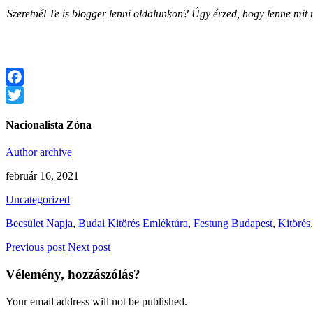
Szeretnél Te is blogger lenni oldalunkon? Úgy érzed, hogy lenne mi
Facebook
Twitter
Nacionalista Zóna
Author archive
február 16, 2021
Uncategorized
Becsület Napja
,
Budai Kitörés Emléktúra
,
Festung Budapest
,
Kitörés
Previous post
Next post
Vélemény, hozzászólás?
Your email address will not be published.