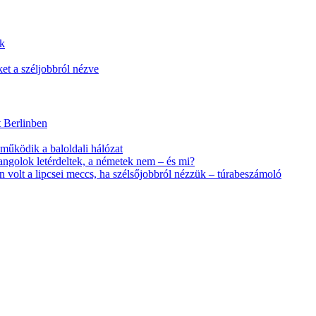
ák
et a széljobbról nézve
t Berlinben
 működik a baloldali hálózat
angolok letérdeltek, a németek nem – és mi?
en volt a lipcsei meccs, ha szélsőjobbról nézzük – túrabeszámoló