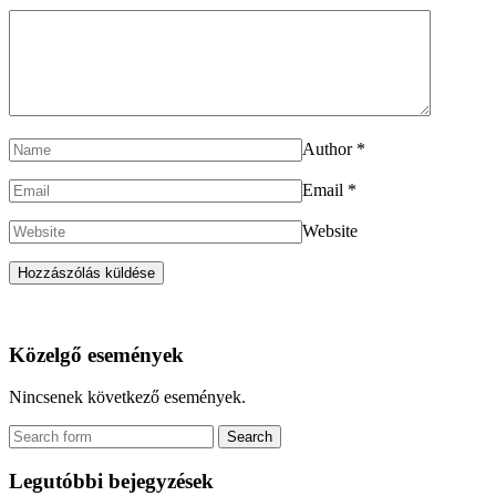
Author
*
Email
*
Website
Közelgő események
Nincsenek következő események.
Legutóbbi bejegyzések