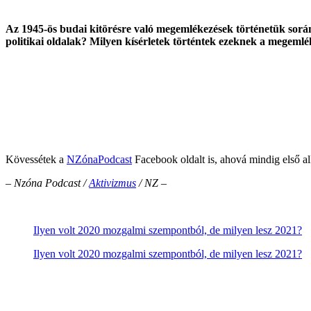
Az 1945-ös budai kitörésre való megemlékezések történetük során
politikai oldalak? Milyen kísérletek történtek ezeknek a megemlék
Kövessétek a
NZónaPodcast
Facebook oldalt is, ahová mindig első al
– Nzóna Podcast /
Aktivizmus
/ NZ –
Ilyen volt 2020 mozgalmi szempontból, de milyen lesz 2021?
Ilyen volt 2020 mozgalmi szempontból, de milyen lesz 2021?