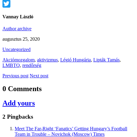
Facebook
Twitter
Vannay László
Author archive
augusztus 25, 2020
Uncategorized
Akciómozgalom
,
aktivizmus
,
Légió Hungária
,
Lipták Tamás
,
LMBTQ
,
rendőrség
Previous post
Next post
0 Comments
Add yours
2 Pingbacks
Meet The Far-Right ‘Fanatics’ Getting Hungary’s Football
Team in Trouble – Novichok (Moscow) Times