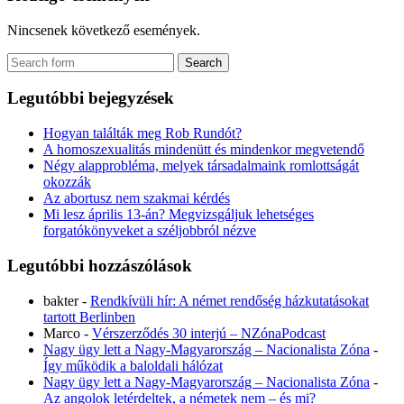
Nincsenek következő események.
Legutóbbi bejegyzések
Hogyan találták meg Rob Rundót?
A homoszexualitás mindenütt és mindenkor megvetendő
Négy alapprobléma, melyek társadalmaink romlottságát
okozzák
Az abortusz nem szakmai kérdés
Mi lesz április 13-án? Megvizsgáljuk lehetséges
forgatókönyveket a széljobbról nézve
Legutóbbi hozzászólások
bakter
-
Rendkívüli hír: A német rendőség házkutatásokat
tartott Berlinben
Marco
-
Vérszerződés 30 interjú – NZónaPodcast
Nagy ügy lett a Nagy-Magyarország – Nacionalista Zóna
-
Így működik a baloldali hálózat
Nagy ügy lett a Nagy-Magyarország – Nacionalista Zóna
-
Az angolok letérdeltek, a németek nem – és mi?