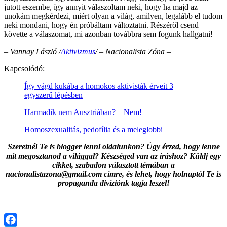
jutott eszembe, így annyit válaszoltam neki, hogy ha majd az
unokám megkérdezi, miért olyan a világ, amilyen, legalább el tudom
neki mondani, hogy én próbáltam változtatni. Részéről csend
követte a válaszomat, mi azonban továbbra sem fogunk hallgatni!
– Vannay László /
Aktivizmus
/ – Nacionalista Zóna
–
Kapcsolódó:
Így vágd kukába a homokos aktivisták érveit 3
egyszerű lépésben
Harmadik nem Ausztriában? – Nem!
Homoszexualitás, pedofília és a meleglobbi
Szeretnél Te is blogger lenni oldalunkon? Úgy érzed, hogy lenne
mit megosztanod a világgal? Készséged van az íráshoz? Küldj egy
cikket, szabadon választott témában a
nacionalistazona@gmail.com címre, és lehet, hogy holnaptól Te is
propaganda divíziónk tagja leszel!