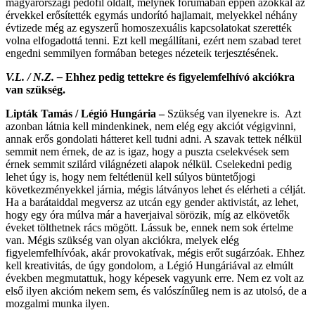
magyarországi pedofil oldalt, melynek fórumában éppen azokkal az
érvekkel erősítették egymás undorító hajlamait, melyekkel néhány
évtizede még az egyszerű homoszexuális kapcsolatokat szerették
volna elfogadottá tenni. Ezt kell megállítani, ezért nem szabad teret
engedni semmilyen formában beteges nézeteik terjesztésének.
V.L. / N.Z. –
Ehhez pedig tettekre és figyelemfelhívó akciókra
van szükség.
Lipták Tamás / Légió Hungária –
Szükség van ilyenekre is. Azt
azonban látnia kell mindenkinek, nem elég egy akciót végigvinni,
annak erős gondolati hátteret kell tudni adni. A szavak tettek nélkül
semmit nem érnek, de az is igaz, hogy a puszta cselekvések sem
érnek semmit szilárd világnézeti alapok nélkül. Cselekedni pedig
lehet úgy is, hogy nem feltétlenül kell súlyos büntetőjogi
következményekkel járnia, mégis látványos lehet és elérheti a célját.
Ha a barátaiddal megversz az utcán egy gender aktivistát, az lehet,
hogy egy óra múlva már a haverjaival sörözik, míg az elkövetők
éveket tölthetnek rács mögött. Lássuk be, ennek nem sok értelme
van. Mégis szükség van olyan akciókra, melyek elég
figyelemfelhívóak, akár provokatívak, mégis erőt sugárzóak. Ehhez
kell kreativitás, de úgy gondolom, a Légió Hungáriával az elmúlt
években megmutattuk, hogy képesek vagyunk erre. Nem ez volt az
első ilyen akcióm nekem sem, és valószínűleg nem is az utolsó, de a
mozgalmi munka ilyen.