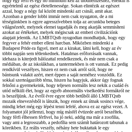
hogy egy férfi és egy nő minimum kell az utódnemzéshez, enélkül is
egyértelmű az egész életellenessége. Sokan elintézik az egészet
azzal, hogy a négy fal között mindenki azt csinál, amit akar.
Azonban a gender lobbi immár nem csak nyugaton, de a mi
térségünkben is egyre agresszívebben tolja az arcunkba beteges
világnézetét, melynek elemei tagadják és meg akarják semmisíteni
azokat az értékeket, melyek mégiscsak az emberi civilizációnk
alapjait jelentik. Az LMBTQstb nyugodtan mondhatjuk, hogy egy
fegyver a fehér ember elleni harcban. Miközben mindenki a
Budapest Pride-ra figyel, mert az a kirakat, látni kell, hogy az év
többi napján sem tétlenkednek. Hatalmas erőforrásaik vannak,
idehaza is kiterjedt hálózattal rendelkeznek, és már nem csak a
médiában, de az iskolákban, a tantermekben is ott vannak. Ez pedig
rendkívül veszélyes, hiszen ez nem csak arról szól, hogy ne
bántsunk valakit azért, mert éppen a saját neméhez vonzódik. Ez
sokkal szerteágazóbb téma, hiszen ha hagyjuk, akkor úgy fognak
felnőni a gyermekeink, hogy teljesen normális lesz nekik a család és
utód nélküli élet, hogy az egyéb abnormális viselkedési formákról ne
is beszéljünk. Az évről évre egyre több betűből álló LMBTQstb
mozaik elnevezésből is látszik, hogy ennek az útnak sosincs vége,
mindig lehet még egy lépést tenni lefelé, ahova ez az egész vezet. A
folyamatot jól jellemzi, hogy míg másfél évtizede arról beszéltek,
hogy férfi élhessen férfivel, ha jó neki, addig ma már a zoofilia,
vagy ami a legrosszabb, a pedofília sem számít határozott tabunak a
köreikben. Ez reális veszély, néhány hete buktattak le egy