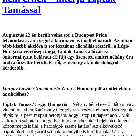
Tamással
Augusztus 22-én került volna sor a Budapest Pride
felvonulásra, ami végül a koronavírus miatt elmaradt. Azonban
több kisebb akcióra is sor került az ellenállás részéről, a Légió
Hungária vezetőségi tagja, Lipták Tamás a fővárosi
önkormányzat bejárata elé fújt egy üzenetet, amiért néhány óra
múlva őrizetbe került. Erről, és néhány aktuális dologról
kérdeztük.
Vannay László / Nacionalista Zóna
– Honnan jött az ötlet ehhez
az akcióhoz?
Lipták Tamás / Légió Hungária –
Néhány héttel ezelőtt láttam egy
videót, melyben Karácsony Gergely vezetésével ellenzéki szereplők
fújták fel a pesti rakpart betonjára, hogy „stop Budapest adó”. Már
akkor furcsállottam, hogy ilyet hogyan lehet akár bejelentett keretek
között megcsinálni, a hatóságok szeme láttára? Az elkövetkező
napok hírei pedig arról szóltak, mennyibe is került a takarítás az