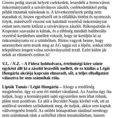
Greens pedig szavak helyett cselekedett, leszedték a ferencvárosi
önkormányzatról a szivárványos zászlót, cselekedetükkel pedig
példát mutattak másoknak is. A következmények pedig nem
maradtak el, hiszen egyrészről ott is előállítás történt és nyomozás
folyik, másrészről viszont sok baloldali vezetésű önkormányzat
emiatt nem merte kitűzni a szivárványos zászlót. Rákospalotán és
Kispesten szavazást is kiírtak, és a többség mindkét balliberális
vezetésű kerületben amellett voksolt, hogy ne kerüljön ki az
önkormányzatra ez a szimbólum. Biztos vagyok benne, hogy
amennyiben nem teszik meg az AG tagjai ezt a lépést, sokkal több
településen lengett volna szivárványszínű textil. Ezért külön jár
nekik az elismerés ezúton is!
V.L. / N.Z. –
A Fidesz holdudvara, értelmiségi köre szinte
egyként állt ki a zászlót leszedők mellett, de ez kiállás a Légió
Hungária akciója kapcsán elmaradt, sőt, a teljes elhallgatást
választva be sem számoltak róla.
Lipták Tamás / Légió Hungária –
Ahogy a rendőrség
megjelenése, úgy ez sem ért minket váratlanul. Az Auróra-ügy óta
tudjuk, hogy a kormánypárti sajtó egyszerűen nem írhat rólunk,
pláne nem pozitívan. Ez alól a Becsület Napja kivétel volt, ott az
antifával szemben szólaltattunk meg, de tudjuk, akkor sem kaptak
vállveregetést fentről. Az utóbbi hónapokban ráadásul nemhogy
nem számítanak ránk a szélsőbal elleni tematizálásban, hanem