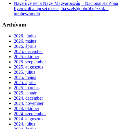
Nagy ügy lett a Nagy-Magyarország – Nacionalista Zóna
-
Ilyen volt a lipcsei meccs, ha szélsőjobbról nézzük –
túrabeszámoló
Archívum
2026. június
2026. május
2026. április
2025. december
2025. október
2025. szeptember
2025. augusztus
2025. július
2025. május
2025. április
2025. március
2025. január
2024. december
2024. november
2024. október
2024. szeptember
2024. augusztus
2024. július