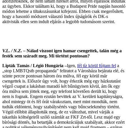
adófizetőknek, de nem láttam híreket arról, milyen eljárások indultak
az ügyben. Ekkor találtam ki, hogy a Budapest Pride napján hasonló
módon lehetne a tiltakozásunkat kifejezni. Ebben csak megerősített,
hogy a hasonló módszert választó Index újságírók és DK-s
aktivisták ellen sem indult eljárás a legjobb tudomásom szerint.
V.L. / N.Z. –
Nálad viszont igen hamar csengettek, talán még a
festék sem száradt meg. Mi történt pontosan?
Lipták Tamás / Légió Hungária –
Igen,
fél tíz körül fújtam fel
a
„stop LMBTQstb propaganda” feliratot a Városháza bejárata elé, és
szinte percre pontosan három óra múlva, fél egy körül már
csengettek is. Először úgy volt, hogy érkezik még egy házkutatást
végző csapat a lakásban maradó két bűnügyisen kívül, ám ők egy
óra múlva sem jöttek meg, egy telefont követően derült ki, hogy
nem is fognak. Engem ezután bevittek az V. kerületi kapitányságra,
ahol mintegy öt és fél órát várakoztam, mert mint mondták, nem
tudták eldönteni, hogy szabálysértés vagy bűncselekmény történt.
Végül előbbit állapították meg, de ez változhat, mivel várják a
takarítás költségeiről szóló számlát az FKF Zrt-től. Lesz majd egy
bírósági döntés, ha betartják a demokráciájuk szabályait, akkor ezért
a politikai véleménynyilvánításért nem kell majd fizetnem – ezúton