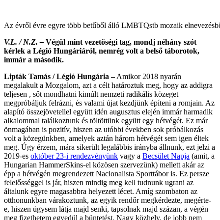
Az évről évre egyre több betűből álló LMBTQstb mozaik elnevezésből i
V.L. / N.Z. –
Végül mint vezetőségi tag, mondj néhány szót
kérlek a Légió Hungáriáról, nemrég volt a belső táborotok,
immár a második.
Lipták Tamás / Légió Hungária –
Amikor 2018 nyarán
megalakult a Mozgalom, azt a célt határoztuk meg, hogy az addigra
teljesen , sőt mondhatni kimúlt nemzeti radikális közeget
megpróbáljuk felrázni, és valami újat kezdjünk építeni a romjain. Az
alapító összejövetellel együtt idén augusztus elején immár harmadik
alkalommal találkoztunk és töltöttünk együtt egy hétvégét. Ez már
önmagában is pozitív, hiszen az utóbbi években sok próbálkozás
volt a közegünkben, amelyek aztán három hétvégét sem igen éltek
meg. Úgy érzem, mára sikerült legalábbis irányba állnunk, ezt jelzi a
2019-es
október 23-i rendezvényünk
vagy a
Becsület Napja
(amit, a
Hungarian HammerSkins-el közösen szervezünk) mellett akár az
épp a hétvégén megrendezett Nacionalista Sporttábor is. Ez persze
felelősséggel is jár, hiszen mindig meg kell tudnunk ugrani az
általunk egyre magasabbra helyezett lécet. Amíg szombaton az
otthonunkban várakoztunk, az egyik rendőr megkérdezte, megérte-
e, hiszen úgysem látja majd senki, tapsolnak majd százan, a végén
meg fizethetem egyedül a büntetést. Nagy közhely, de jobb nem