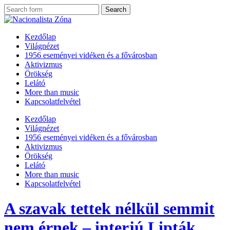
Kezdőlap
Világnézet
1956 eseményei vidéken és a fővárosban
Aktivizmus
Örökség
Lelátó
More than music
Kapcsolatfelvétel
Kezdőlap
Világnézet
1956 eseményei vidéken és a fővárosban
Aktivizmus
Örökség
Lelátó
More than music
Kapcsolatfelvétel
A szavak tettek nélkül semmit
nem érnek – interjú Lipták