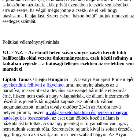
is köszönöm azoknak, akik privát üzenetben jelezték segítségüket
arra az esetre, ha végül mégis jönne a csekk, de el kell hogy
utasítsam a felajánlást. Szerencsére “házon belül” tudjuk rendezni az
esetleges számlát.
Politikai véleménynyilvánítás
V.L. / N.Z. –
Az elmúlt héten szivárványos zászló került több
balliberális oldal vezette önkormányzatra, ezek közül néhány a
kukában végezte – a hatósági fellépés ezekben az esetekben sem
maradt el.
Lipták Tamás / Légió Hungária –
A tavalyi Budapest Pride idején
igyekeztünk felhívni a figyelmet
arra, mennyire álságos az a
narratíva, miszerint ezt a deviáns közösséget bármiféle elnyomás
érné, hiszen nem csak a nagy világmárkák, de állami intézmények
részéről is jelentős támogatást kapnak. Ez utóbbi kiválóan
megmutatkozott, miután tavaly október 23-án az Auróra nevű
helyen jártunk, hiszen
a világ vezető hatalmai és persze a magyar
hatóságok is összezártak
, az eset után többek között nálam is
házkutatást tartottak. Az az ügy jelenleg is folyamatban van, igaz,
nem tudunk semmit róla. Szerencsére rajtunk kívül is sokan érezték
úgy, hogy van az a szint, amit már nem szabad hagyni. Az Aryan