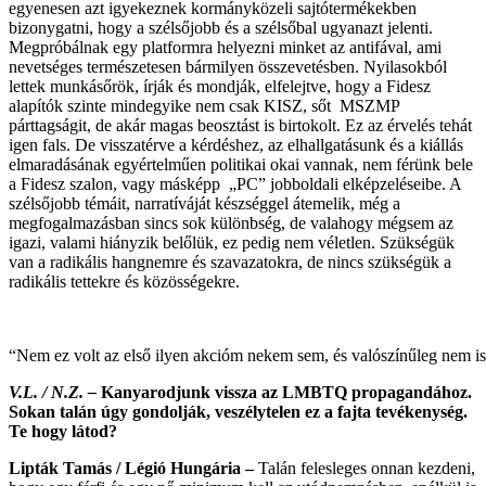
egyenesen azt igyekeznek kormányközeli sajtótermékekben
bizonygatni, hogy a szélsőjobb és a szélsőbal ugyanazt jelenti.
Megpróbálnak egy platformra helyezni minket az antifával, ami
nevetséges természetesen bármilyen összevetésben. Nyilasokból
lettek munkásőrök, írják és mondják, elfelejtve, hogy a Fidesz
alapítók szinte mindegyike nem csak KISZ, sőt MSZMP
párttagságit, de akár magas beosztást is birtokolt. Ez az érvelés tehát
igen fals. De visszatérve a kérdéshez, az elhallgatásunk és a kiállás
elmaradásának egyértelműen politikai okai vannak, nem férünk bele
a Fidesz szalon, vagy másképp „PC” jobboldali elképzeléseibe. A
szélsőjobb témáit, narratíváját készséggel átemelik, még a
megfogalmazásban sincs sok különbség, de valahogy mégsem az
igazi, valami hiányzik belőlük, ez pedig nem véletlen. Szükségük
van a radikális hangnemre és szavazatokra, de nincs szükségük a
radikális tettekre és közösségekre.
“Nem ez volt az első ilyen akcióm nekem sem, és valószínűleg nem is
V.L. / N.Z. –
Kanyarodjunk vissza az LMBTQ propagandához.
Sokan talán úgy gondolják, veszélytelen ez a fajta tevékenység.
Te hogy látod?
Lipták Tamás / Légió Hungária –
Talán felesleges onnan kezdeni,