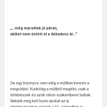
„…még maradtak jó páran,
akiket nem öntött el a dekadens ár…”
De egy bizonyos: nem elég a múltban keresni a
megoldást. Kizárólag a múltból megélni, csak a
történészek és azok rokon-szakemberei tudnak.
Nekünk meg kell hozni azokat az új
értelmezéseket, melyek a 21. században is