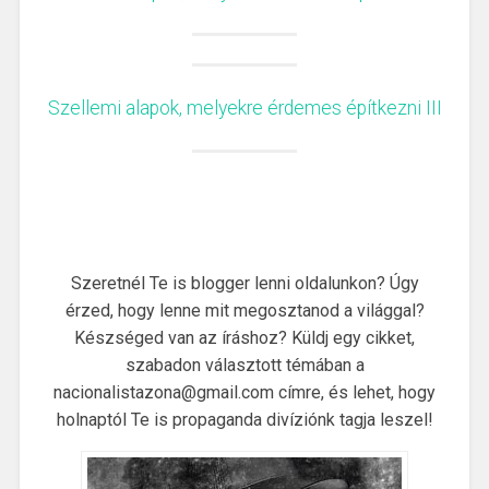
Szellemi alapok, melyekre érdemes építkezni III
Szeretnél Te is blogger lenni oldalunkon? Úgy
érzed, hogy lenne mit megosztanod a világgal?
Készséged van az íráshoz? Küldj egy cikket,
szabadon választott témában a
nacionalistazona@gmail.com címre, és lehet, hogy
holnaptól Te is propaganda divíziónk tagja leszel!