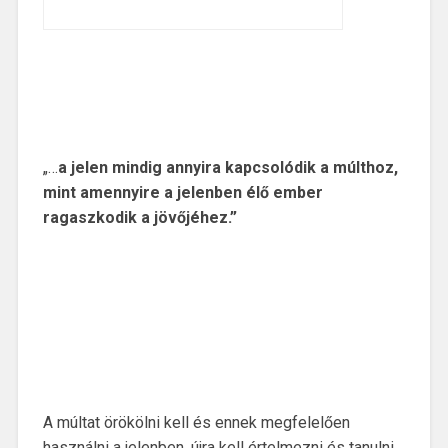
„…
a jelen mindig annyira kapcsolódik a múlthoz,
mint amennyire a jelenben élő ember
ragaszkodik a jövőjéhez.”
A múltat örökölni kell és ennek megfelelően
használni a jelenben, újra kell értelmezni és tanulni