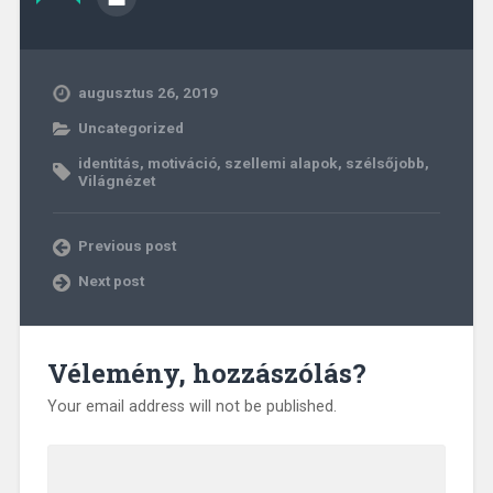
augusztus 26, 2019
Uncategorized
identitás
,
motiváció
,
szellemi alapok
,
szélsőjobb
,
Világnézet
Previous post
Next post
Vélemény, hozzászólás?
Your email address will not be published.