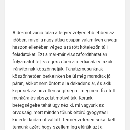
A de-motiváció talán a legveszélyesebb ebben az
időben, mivel a nagy átlag csupán valamilyen anyagi
haszon ellenében végez a rá rótt kötelezőn túli
feladatokat. Ezt a már-már visszafordíthatatlan
folyamatot teljes egészében a médiának és azok
irányítóinak köszönhetjük. Fanatizmusunknak
köszönhetően berkeinken belül még maradtak jó
páran, akiket nem öntött el a dekadens ár, és akik
képesek az önzetlen segítségre, meg nem fizetett
munkára és abszolút motiváltak. Korunk
betegségeire tehát úgy néz ki, mi vagyunk az
orvosság, mert minden tőlünk eltérő gyógyítási
kísérlet kudarcot vallott. Természetesen sokat kell
tennünk azért, hogy szellemileg elérjük azt a