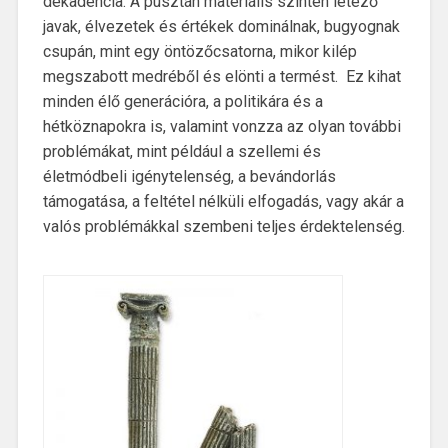
dekadencia. A pusztán materiális szinten létező
javak, élvezetek és értékek dominálnak, bugyognak
csupán, mint egy öntözőcsatorna, mikor kilép
megszabott medréből és elönti a termést. Ez kihat
minden élő generációra, a politikára és a
hétköznapokra is, valamint vonzza az olyan további
problémákat, mint például a szellemi és
életmódbeli igénytelenség, a bevándorlás
támogatása, a feltétel nélküli elfogadás, vagy akár a
valós problémákkal szembeni teljes érdektelenség.