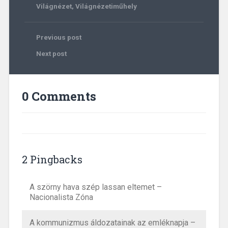
Világnézet
,
Világnézetiműhely
Previous post
Next post
0 Comments
2 Pingbacks
A szörny hava szép lassan eltemet –
Nacionalista Zóna
A kommunizmus áldozatainak az emléknapja –