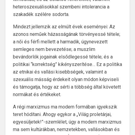
heteroszexuálisokkal szembeni intolerancia a
szakadék szélére sodorta.
Mindezt jellemzik az elmúlt évek eseményei: Az
azonos neműek házasságának törvényessé tétele;
a női és férfi mellett a harmadik, úgynevezett
semleges nem bevezetése; a muszlim
bevándorlók jogainak elsődlegessé tétele; és a
politikai “korrektség” kikényszerítése… Ez a politika
az etnikai és vallási kisebbségek, valamint a
szexuális másság érdekeit olyan módon képviseli
és támogatja, hogy az sérti a többség által követett
normákat és értékeket.
A régi marxizmus ma modern formában igyekszik
teret hódítani. Ahogy egykor a „Világ proletárjai,
egyesüljetek!”-szemlélet, úgy a modern marxizmus
ma sem kultúrákban, nemzetekben, vallásokban és