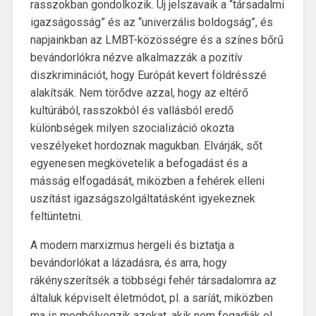
rasszokban gondolkozik. Új jelszavaik a “társadalmi
igazságosság” és az “univerzális boldogság”, és
napjainkban az LMBT-közösségre és a színes bőrű
bevándorlókra nézve alkalmazzák a pozitív
diszkriminációt, hogy Európát kevert földrésszé
alakítsák. Nem törődve azzal, hogy az eltérő
kultúrából, rasszokból és vallásból eredő
különbségek milyen szocializáció okozta
veszélyeket hordoznak magukban. Elvárják, sőt
egyenesen megkövetelik a befogadást és a
másság elfogadását, miközben a fehérek elleni
uszítást igazságszolgáltatásként igyekeznek
feltüntetni.
A modern marxizmus hergeli és biztatja a
bevándorlókat a lázadásra, és arra, hogy
rákényszerítsék a többségi fehér társadalomra az
általuk képviselt életmódot, pl. a saríát, miközben
ma is megbélyegzik azokat, akik nem fogadják el