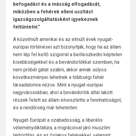
befogadást és a másság elfogadását,
miközben a fehérek elleni uszítást
igazságszolgáltatásként igyekeznek
feltüntetni.”
A közelmúlt amerikai és az elmúlt évek nyugat-
európai történései azt bizonyítják, hogy ha az állam
nem lép fel kellő szigorral a beilleszkedni képtelen
kisebbségekkel és a bevándorlókkal szemben, ha
nem próbál gátat szabni, akkor annak súlyos
következményei lehetnek a többségi fehér
társadalomra nézve. Mint a nyugat-európai
nagyvárosokban, ahol a bevándorlók által lakott
részek felett az állam elvesztette a fennhatóságot,
és a rendőrség már tehetetlen.
Nyugat-Európát a szabadosság, a liberális
véleménydiktatúra, a migrációval járó muszlim
térhódítás, és az őslakos fehérekkel, valamint